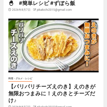
🐣 #簡単レシピ #ずぼら飯
2026年8月7日
pikakichi2015@gmail.com
料理・グルメ・レシピ
【パリパリチーズえのき】えのきが
無限おつまみに！えのきとチーズだ
け♪
2026年8月7日
pikakichi2015@gmail.com