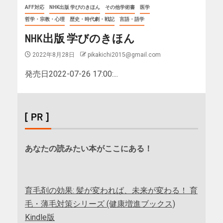
AFF対応
NHK出版 学びのきほん
その他学術書
医学
哲学・宗教・心理
歴史・時代劇・戦記
言語・語学
NHK出版 学びのきほん
2022年8月28日
pikakichi2015@gmail.com
発売日2022-07-26 17:00:...
[ PR ]
あなたの読みたい本がここにある！
育毛剤の効果: 髪が変われば、未来が変わる！ 育
毛・薄毛対策シリーズ (健康増進ブックス)
Kindle版