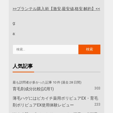
>>プランテル購入術【激安,最安値,格安,解約】<<
g:
a:
人気記事
最も訪問者が多かった記事 10 件 (過去 28 日間)
303
育毛剤成分比較(試用1)
薄毛ハゲにはピカイチ薬用ポリピュアEX・育毛
233
剤ポリピュアEX使用体験レビュー