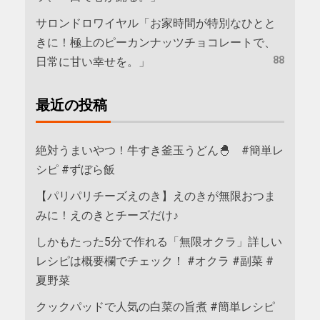
サロンドロワイヤル「お家時間が特別なひとと
きに！極上のピーカンナッツチョコレートで、
88
日常に甘い幸せを。」
最近の投稿
絶対うまいやつ！牛すき釜玉うどん🐣 #簡単レ
シピ #ずぼら飯
【パリパリチーズえのき】えのきが無限おつま
みに！えのきとチーズだけ♪
しかもたった5分で作れる「無限オクラ」詳しい
レシピは概要欄でチェック！ #オクラ #副菜 #
夏野菜
クックパッドで人気の白菜の旨煮 #簡単レシピ