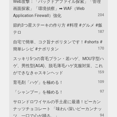
Web攻撃：「バックドアファイル探索」「管理
画面探索」「環境偵察」➡ WAF（Web
204
Application Firewall）強化
節約3つ星ステーキの作り方 #料理 #グルメ #飯
187
テロ
自宅で簡単、コク旨ナポリタンです！#shorts #
170
簡単レシピ #ナポリタン
スッキリ5つの育毛プラン・若ハゲ、MOU字型ハ
ゲ、男性型(AGA)、脱毛薄毛ハゲ克服対策、これ
159
ができなきゃスキンヘッド
109
育毛剤「ハゲ」を極める！
97
「シャンプー」を極める！
サロンドロワイヤルの手土産に最適！ピーカン
ナッツチョコレート 「味わい深いピーカンナッ
94
ツ、一口で心が踊る。」