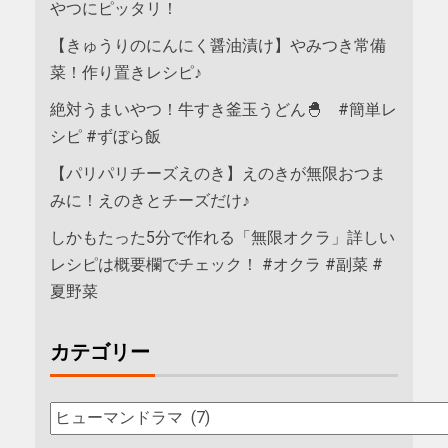
やつにピッタリ！
【きゅうりのにんにく醤油漬け】やみつき常備
菜！作り置きレシピ♪
絶対うまいやつ！牛すき釜玉うどん🐣 #簡単レ
シピ #ずぼら飯
【パリパリチーズえのき】えのきが無限おつま
みに！えのきとチーズだけ♪
しかもたった5分で作れる「無限オクラ」詳しい
レシピは概要欄でチェック！ #オクラ #副菜 #
夏野菜
カテゴリー