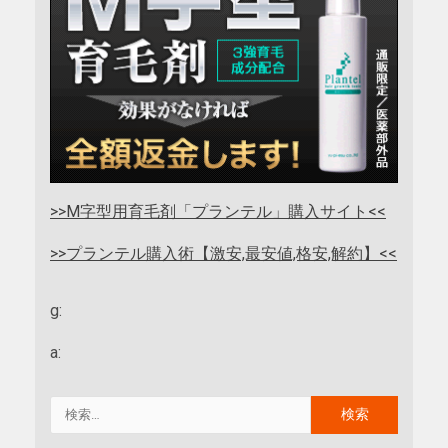
>>M字型用育毛剤「プランテル」購入サイト<<
>>プランテル購入術【激安,最安値,格安,解約】<<
g:
a: