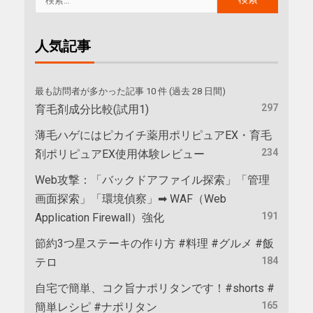
人気記事
最も訪問者が多かった記事 10 件 (過去 28 日間)
297
育毛剤成分比較(試用1)
薄毛ハゲにはピカイチ薬用ポリピュアEX・育毛
234
剤ポリピュアEX使用体験レビュー
Web攻撃：「バックドアファイル探索」「管理
画面探索」「環境偵察」➡ WAF（Web
191
Application Firewall）強化
節約3つ星ステーキの作り方 #料理 #グルメ #飯
184
テロ
自宅で簡単、コク旨ナポリタンです！#shorts #
165
簡単レシピ #ナポリタン