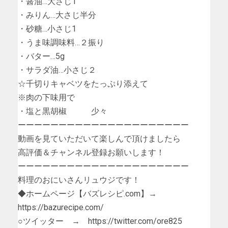
・醤油…大さじ1
・みりん…大さじ半分
・砂糖…小さじ1
・うま味調味料…２振り
・バター…5g
・サラダ油…小さじ２
☆千切りキャベツをたっぷり添えて
※肉の下味用で
・塩と黒胡椒 少々
ーーーーーーーーーーーーーーーーーーーーー
動画を見ていただいて楽しんで頂けましたら
高評価＆チャンネル登録お願いします！
ーーーーーーーーーーーーーーーーーーーーー
料理のおにいさんリュウジです！
◆ホームページ【バズレシピ.com】→
https://bazurecipe.com/
○ツイッター → https://twitter.com/ore825