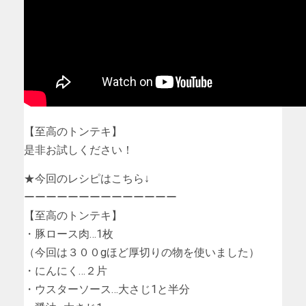
【至高のトンテキ】
是非お試しください！
★今回のレシピはこちら↓
ーーーーーーーーーーーーーー
【至高のトンテキ】
・豚ロース肉…1枚
（今回は３００gほど厚切りの物を使いました）
・にんにく…２片
・ウスターソース…大さじ1と半分