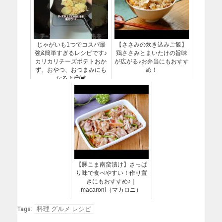
じゃがいも1つでコスパ最
【ささみの炊き込みご飯】
強&簡単すぎるレシピです♪
鶏ささみとまいたけの旨味
カリカリチーズポテトおか
が広がる♪お弁当にもおすす
ず、おやつ、おつまみにも
め！
なるよ🥹💓
【豚こま南蛮漬け】さっぱ
り味で食べやすい！作り置
きにもおすすめ♪｜
macaroni（マカロニ）
料理 グルメ レシピ
Tags: