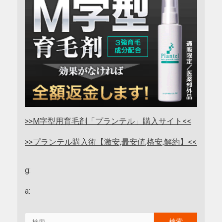
>>M字型用育毛剤「プランテル」購入サイト<<
>>プランテル購入術【激安,最安値,格安,解約】<<
g:
a: