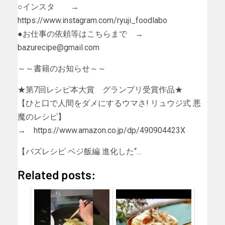
○インスタ →
https://www.instagram.com/ryuji_foodlabo
●お仕事の依頼等はこちらまで →
bazurecipe@gmail.com
～～書籍のお知らせ～～
★第7回レシピ本大賞 グランプリ受賞作品★
【ひと口で人間をダメにするウマさ! リュウジ式 悪
魔のレシピ】
→ https://www.amazon.co.jp/dp/490904423X
【バズレシピ ベジ飯編 進化した“…
Related posts: