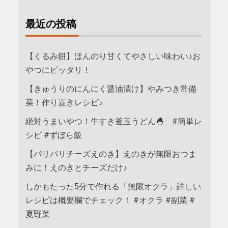
最近の投稿
【くるみ餅】ほんのり甘くてやさしい味わい♪お
やつにピッタリ！
【きゅうりのにんにく醤油漬け】やみつき常備
菜！作り置きレシピ♪
絶対うまいやつ！牛すき釜玉うどん🐣 #簡単レ
シピ #ずぼら飯
【パリパリチーズえのき】えのきが無限おつま
みに！えのきとチーズだけ♪
しかもたった5分で作れる「無限オクラ」詳しい
レシピは概要欄でチェック！ #オクラ #副菜 #
夏野菜