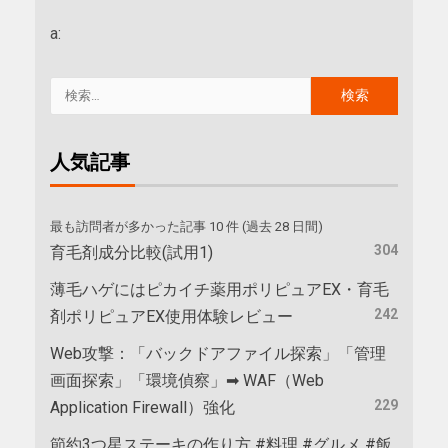
a:
人気記事
最も訪問者が多かった記事 10 件 (過去 28 日間)
304
育毛剤成分比較(試用1)
薄毛ハゲにはピカイチ薬用ポリピュアEX・育毛
242
剤ポリピュアEX使用体験レビュー
Web攻撃：「バックドアファイル探索」「管理
画面探索」「環境偵察」➡ WAF（Web
229
Application Firewall）強化
節約3つ星ステーキの作り方 #料理 #グルメ #飯