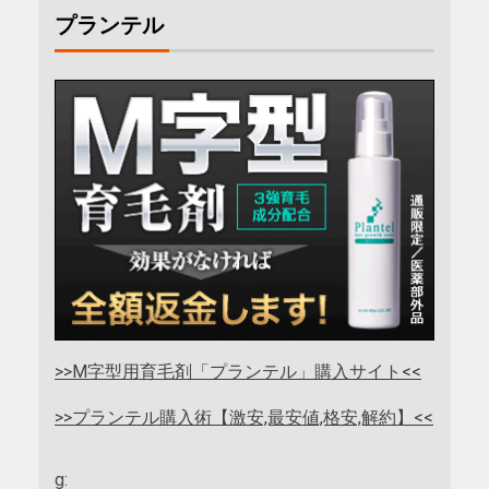
プランテル
>>M字型用育毛剤「プランテル」購入サイト<<
>>プランテル購入術【激安,最安値,格安,解約】<<
g: