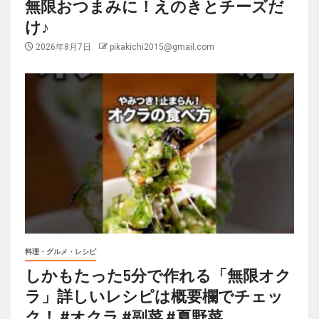
無限おつまみに！えのきとチーズだ
け♪
2026年8月7日
pikakichi2015@gmail.com
料理・グルメ・レシピ
しかもたった5分で作れる「無限オク
ラ」詳しいレシピは概要欄でチェッ
ク！ #オクラ #副菜 #夏野菜