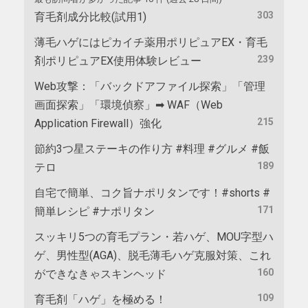
303
育毛剤成分比較(試用1)
薄毛ハゲにはピカイチ薬用ポリピュアEX・育毛
239
剤ポリピュアEX使用体験レビュー
Web攻撃：「バックドアファイル探索」「管理
画面探索」「環境偵察」➡ WAF（Web
215
Application Firewall）強化
節約3つ星ステーキの作り方 #料理 #グルメ #飯
189
テロ
自宅で簡単、コク旨ナポリタンです！#shorts #
171
簡単レシピ #ナポリタン
スッキリ5つの育毛プラン・若ハゲ、MOU字型ハ
ゲ、男性型(AGA)、脱毛薄毛ハゲ克服対策、これ
160
ができなきゃスキンヘッド
109
育毛剤「ハゲ」を極める！