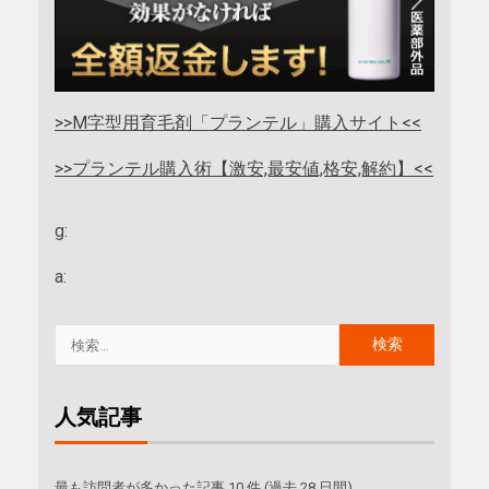
>>M字型用育毛剤「プランテル」購入サイト<<
>>プランテル購入術【激安,最安値,格安,解約】<<
g:
a:
人気記事
最も訪問者が多かった記事 10 件 (過去 28 日間)