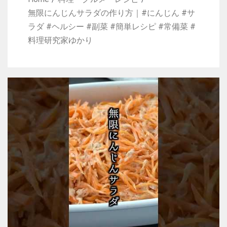
無限にんじんサラダの作り方｜#にんじん #サ
ラダ #ヘルシー #副菜 #簡単レシピ #常備菜 #
料理研究家ゆかり