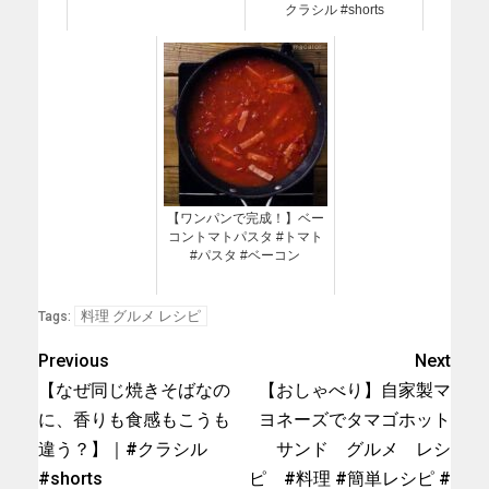
クラシル #shorts
【ワンパンで完成！】ベー
コントマトパスタ #トマト
#パスタ #ベーコン
料理 グルメ レシピ
Tags:
Previous
Next
【なぜ同じ焼きそばなの
【おしゃべり】自家製マ
に、香りも食感もこうも
ヨネーズでタマゴホット
違う？】｜#クラシル
サンド グルメ レシ
#shorts
ピ #料理 #簡単レシピ #