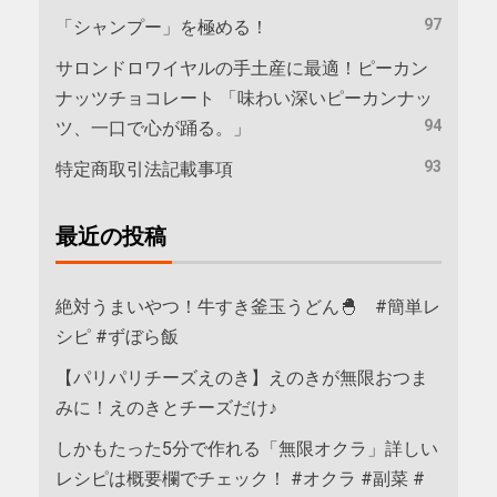
97
「シャンプー」を極める！
サロンドロワイヤルの手土産に最適！ピーカン
ナッツチョコレート 「味わい深いピーカンナッ
94
ツ、一口で心が踊る。」
93
特定商取引法記載事項
最近の投稿
絶対うまいやつ！牛すき釜玉うどん🐣 #簡単レ
シピ #ずぼら飯
【パリパリチーズえのき】えのきが無限おつま
みに！えのきとチーズだけ♪
しかもたった5分で作れる「無限オクラ」詳しい
レシピは概要欄でチェック！ #オクラ #副菜 #