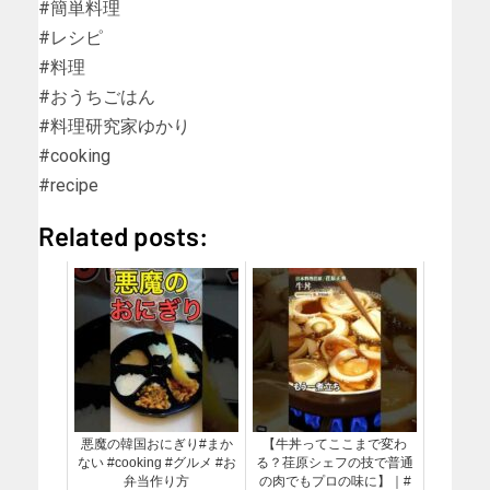
#簡単料理
#レシピ
#料理
#おうちごはん
#料理研究家ゆかり
#cooking
#recipe
Related posts:
悪魔の韓国おにぎり#まか
【牛丼ってここまで変わ
ない #cooking #グルメ #お
る？荏原シェフの技で普通
弁当作り方
の肉でもプロの味に】｜#