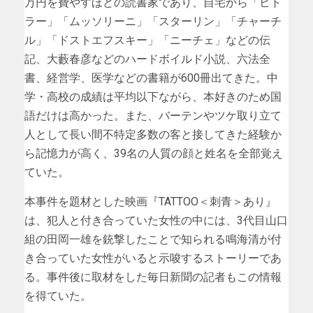
万円を費やすほどの読書家であり、自宅から「ヒト
ラー」「ムッソリーニ」「スターリン」「チャーチ
ル」「ドストエフスキー」「ニーチェ」などの伝
記、大藪春彦などのハードボイルド小説、六法全
書、経営学、医学などの書籍が600冊出てきた。中
学・高校の成績は平均以下ながら、本好きのため国
語だけは高かった。また、バーテンやツケ取り立て
人として長い間不特定多数の客と接してきた経験か
ら記憶力が高く、39名の人質の顔と姓名を全部覚え
ていた。
本事件を題材とした映画『TATTOO＜刺青＞あり』
は、犯人と付き合っていた女性の中には、3代目山口
組の田岡一雄を銃撃したことで知られる鳴海清が付
き合っていた女性がいると示唆するストーリーであ
る。事件後に取材をした毎日新聞の記者もこの情報
を得ていた。