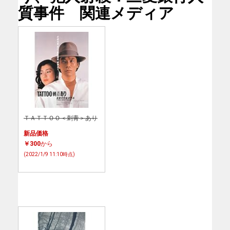
質事件 関連メディア
ＴＡＴＴＯＯ＜刺青＞あり
新品価格
￥300
から
(2022/1/9 11:10時点)