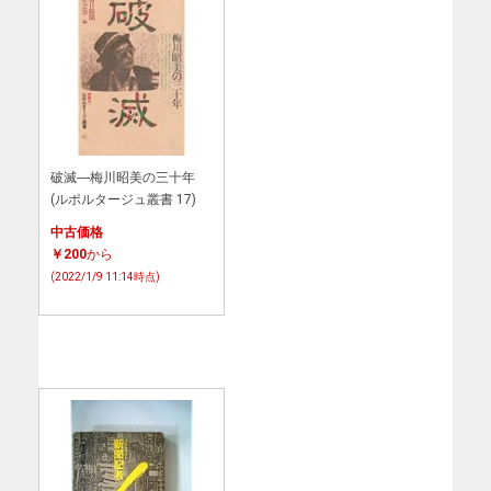
破滅―梅川昭美の三十年
(ルポルタージュ叢書 17)
中古価格
￥200
から
(2022/1/9 11:14時点)