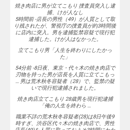
焼き肉店に男が立てこもり 捜査員突入し逮
捕、けが人なし
5時間前 -店長の男性（49）が人質として取
り残されたが、警視庁の捜査員が約3時間後
に店内に突入。男を逮捕監禁容疑で現行犯
逮捕した。けが人はなかった。
立てこもり男「人生を終わりにしたかっ
た」
54分前 -8日夜、東京・代々木の焼き肉店で
刃物を持った男が店長を人質に立てこもっ
… 男は荒木秋冬容疑者（28）で、監禁の疑
いで現行犯逮捕されました。
焼き肉店立てこもり 28歳男を現行犯逮捕
「俺の人生を終わら …
職業不詳の荒木秋冬容疑者(28)は8日午後9
時すぎ、渋谷区代々木の焼き肉店で、男性
店長(49)を人質に取っておよそ3時間にわた