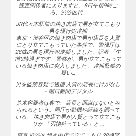
捜査関係者によりますと、8日午後9時ご
ろ、渋谷区代…
JR代々木駅前の焼き肉店で男が立てこもり
男を現行犯逮捕
東京・渋谷区の焼き肉店で男が店長を人質
にとり立てこもっていた事件で、警視庁は
28歳の男を現行犯逮捕しました。記者 「午
前0時過ぎです。警察が、男が立てこもって
いる焼き肉店に突入しました」 逮捕監禁の
疑い…
男を監禁容疑で逮捕 人質の店長にけがなし
– 朝日新聞デジタル
荒木容疑者は客で、店長と面識はないとみ
られるという。同庁が動機や経緯を調べて
いる。 焼き肉店で男が人質とって立てこも
りか 「刃物持っている」と …
東京 渋谷区 焼き肉店で立てこもり 28歳容