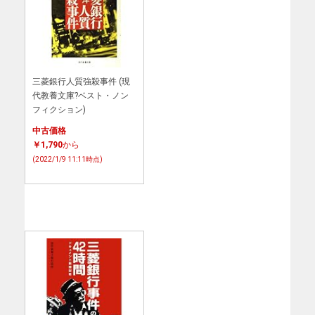
三菱銀行人質強殺事件 (現
代教養文庫?ベスト・ノン
フィクション)
中古価格
￥1,790
から
(2022/1/9 11:11時点)