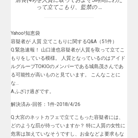
って立てこもり、監禁の …
Yahoo!知恵袋
容疑者が 人質 立てこもりに関するQ&A（51件）
Q.緊急速報！ 山口達也容疑者が人質を取って立てこ
もりをしている模様。 人質となっているのはアイド
ルグループTOKIOのメンバーである城島茂さんであ
る可能性が高いものと見ています。 こんなことに
な…
A.ふざけ過ぎです。
解決済み-回答：1件-2018/4/26
Q.大宮のネットカフェで立てこもった容疑者には、
どのような罰が待っていますか？ 特に人質の女性に
危害は加えていなそうですし、お金などよ要求もな