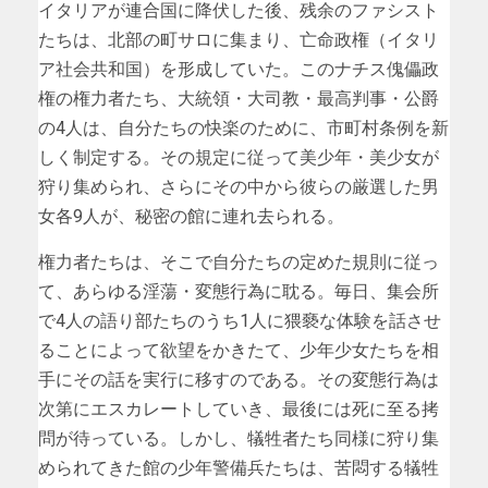
イタリアが連合国に降伏した後、残余のファシスト
たちは、北部の町サロに集まり、亡命政権（イタリ
ア社会共和国）を形成していた。このナチス傀儡政
権の権力者たち、大統領・大司教・最高判事・公爵
の4人は、自分たちの快楽のために、市町村条例を新
しく制定する。その規定に従って美少年・美少女が
狩り集められ、さらにその中から彼らの厳選した男
女各9人が、秘密の館に連れ去られる。
権力者たちは、そこで自分たちの定めた規則に従っ
て、あらゆる淫蕩・変態行為に耽る。毎日、集会所
で4人の語り部たちのうち1人に猥褻な体験を話させ
ることによって欲望をかきたて、少年少女たちを相
手にその話を実行に移すのである。その変態行為は
次第にエスカレートしていき、最後には死に至る拷
問が待っている。しかし、犠牲者たち同様に狩り集
められてきた館の少年警備兵たちは、苦悶する犠牲