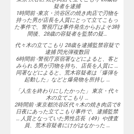
疑者を逮捕
1時間前 -東京・渋谷区の焼き肉店で刃物を
持った男が店長を人質にとって立てこもっ
た事件で、警視庁は事件発生からおよそ3時
間後、28歳の容疑者を監禁の疑…
代々木の立てこもり 28歳を逮捕監禁容疑で
逮捕 閃光弾複数回
6時間前 -警視庁原宿署などによると、客と
みられる男が刃物を持ち、店長を人質に …
同署などによると、荒木容疑者は「爆弾を
起動した」などと爆発物を所持し …
「人生を終わりにしたかった」 東京・代々
木の立てこもり …
2時間前 -東京都渋谷区代々木の焼き肉店で8
日夜にあった立てこもり事件で、逮捕監禁
… 人質となっていた男性店長（49）や捜査
員、荒木容疑者にけがはなかった …