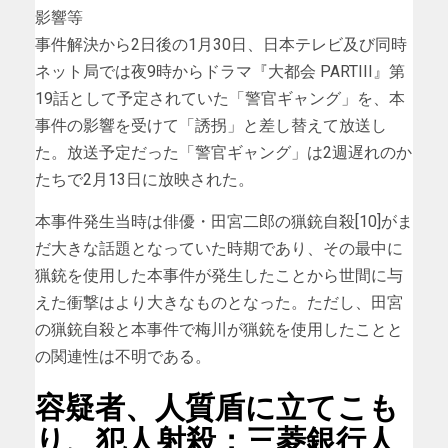
影響等
事件解決から2日後の1月30日、日本テレビ及び同時
ネット局では夜9時からドラマ『大都会 PARTIII』第
19話として予定されていた「警官ギャング」を、本
事件の影響を受けて「誘拐」と差し替えて放送し
た。放送予定だった「警官ギャング」は2週遅れのか
たちで2月13日に放映された。
本事件発生当時は俳優・田宮二郎の猟銃自殺[10]がま
だ大きな話題となっていた時期であり、その最中に
猟銃を使用した本事件が発生したことから世間に与
えた衝撃はより大きなものとなった。ただし、田宮
の猟銃自殺と本事件で梅川が猟銃を使用したことと
の関連性は不明である。
容疑者、人質盾に立てこも
り、犯人射殺：三菱銀行人