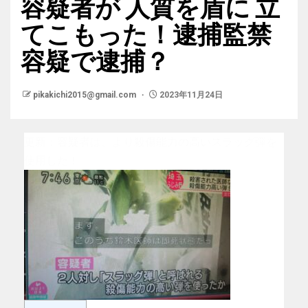
容疑者が 人質を盾に 立
てこもった！逮捕監禁
容疑で逮捕？
pikakichi2015@gmail.com
2023年11月24日
更新：容疑者は、より殺傷能力の高いスラッグ弾を
使用した！