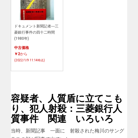
ドキュメント新聞記者―三
菱銀行事件の四十二時間
(1980年)
中古価格
￥2
から
(2022/1/9 11:14時点)
容疑者、人質盾に立てこも
り、犯人射殺：三菱銀行人
質事件 関連 いろいろ
当時、新聞記事 一面に 射殺された梅川のサング