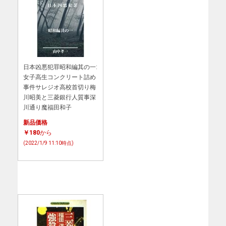
日本凶悪犯罪昭和編其の一:
女子高生コンクリート詰め
事件サレジオ高校首切り梅
川昭美と三菱銀行人質事深
川通り魔福田和子
新品価格
￥180
から
(2022/1/9 11:10時点)