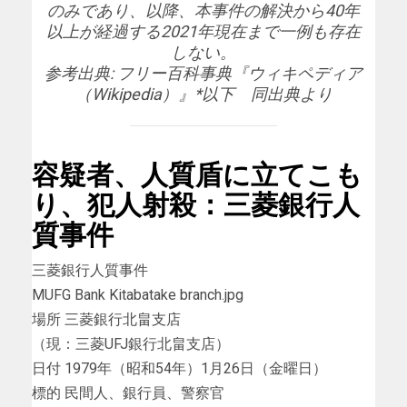
のみであり、以降、本事件の解決から40年
以上が経過する2021年現在まで一例も存在
しない。
参考出典: フリー百科事典『ウィキペディア
（Wikipedia）』*以下 同出典より
容疑者、人質盾に立てこも
り、犯人射殺：三菱銀行人
質事件
三菱銀行人質事件
MUFG Bank Kitabatake branch.jpg
場所 三菱銀行北畠支店
（現：三菱UFJ銀行北畠支店）
日付 1979年（昭和54年）1月26日（金曜日）
標的 民間人、銀行員、警察官