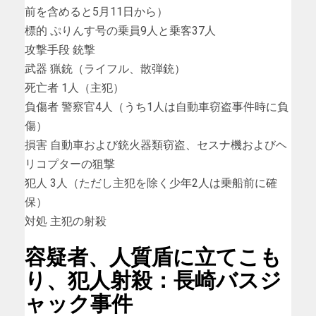
前を含めると5月11日から）
標的 ぷりんす号の乗員9人と乗客37人
攻撃手段 銃撃
武器 猟銃（ライフル、散弾銃）
死亡者 1人（主犯）
負傷者 警察官4人（うち1人は自動車窃盗事件時に負
傷）
損害 自動車および銃火器類窃盗、セスナ機およびヘ
リコプターの狙撃
犯人 3人（ただし主犯を除く少年2人は乗船前に確
保）
対処 主犯の射殺
容疑者、人質盾に立てこも
り、犯人射殺：長崎バスジ
ャック事件