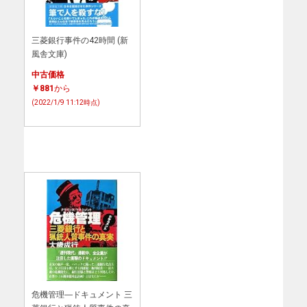
三菱銀行事件の42時間 (新
風舎文庫)
中古価格
￥881
から
(2022/1/9 11:12時点)
危機管理―ドキュメント 三