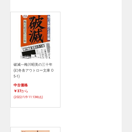
破滅―梅川昭美の三十年
(幻冬舎アウトロー文庫 O
5-1)
中古価格
￥37
から
(2022/1/9 11:13時点)