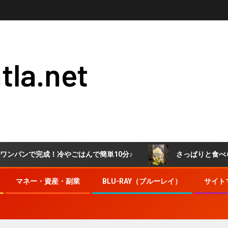
tla.net
成！冷やごはんで簡単10分♪
さっぱりと食べられる！肉お
マネー・資産・副業
BLU-RAY（ブルーレイ）
サイト