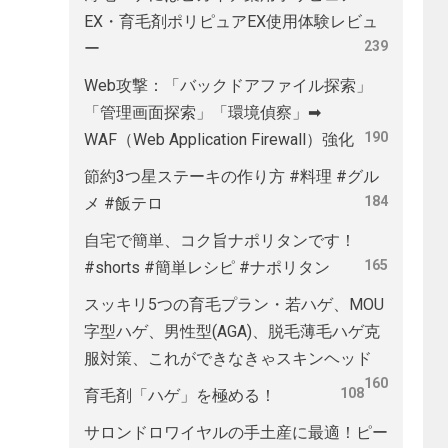
EX・育毛剤ポリピュアEX使用体験レビュ
239
ー
Web攻撃：「バックドアファイル探索」
「管理画面探索」「環境偵察」➡
190
WAF（Web Application Firewall）強化
節約3つ星ステーキの作り方 #料理 #グル
184
メ #飯テロ
自宅で簡単、コク旨ナポリタンです！
165
#shorts #簡単レシピ #ナポリタン
スッキリ5つの育毛プラン・若ハゲ、MOU
字型ハゲ、男性型(AGA)、脱毛薄毛ハゲ克
服対策、これができなきゃスキンヘッド
160
108
育毛剤「ハゲ」を極める！
サロンドロワイヤルの手土産に最適！ピー