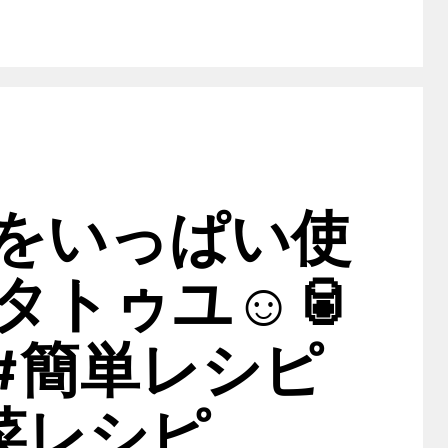
をいっぱい使
タトゥユ☺️🥫
 #簡単レシピ
菜レシピ