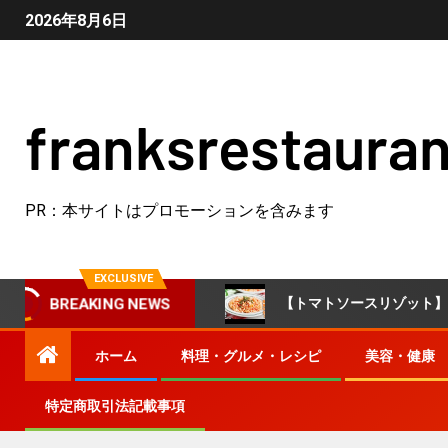
2026年8月6日
franksrestauran
PR：本サイトはプロモーションを含みます
EXCLUSIVE
ルウなしで完成！
【トマトソースリゾット】ワンパンで完
BREAKING NEWS
ホーム
料理・グルメ・レシピ
美容・健康
特定商取引法記載事項