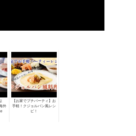
よ
【お家でプチパーティ】お
海外
手軽！クジョルパン風レシ
ke
ピ！