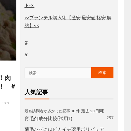
ト<<
>>プランテル購入術【激安,最安値,格安,解
約】<<
g:
a:
！肉
！ #
人気記事
l.com
最も訪問者が多かった記事 10 件 (過去 28 日間)
297
育毛剤成分比較(試用1)
薄毛ハゲにはピカイチ薬用ポリピュア