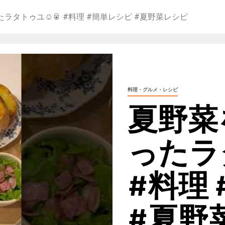
タトゥユ☺️🥫 #料理 #簡単レシピ #夏野菜レシピ
料理・グルメ・レシピ
夏野菜
ったラ
#料理
#夏野