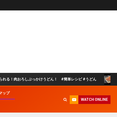
ろしぶっかけうどん！ #簡単レシピ #うどん
玉ねぎトマ
マップ
WATCH ONLINE