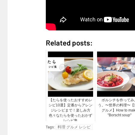
Related posts:
【たらを使ったおすすめレ
ボルシチを作ってみ
シピ10選】定番からアレン
う。〜世界の料理〜【
ジレシピまで！楽しみ方
グルメ】How to ma
"Borscht soup"
色々なたらを使ったおかず
レシピ集
料理 グルメ レシピ
Tags: