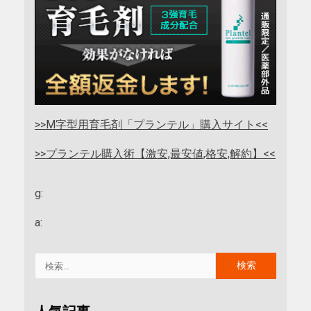
>>M字型用育毛剤「プランテル」購入サイト<<
>>プランテル購入術【激安,最安値,格安,解約】<<
g:
a: