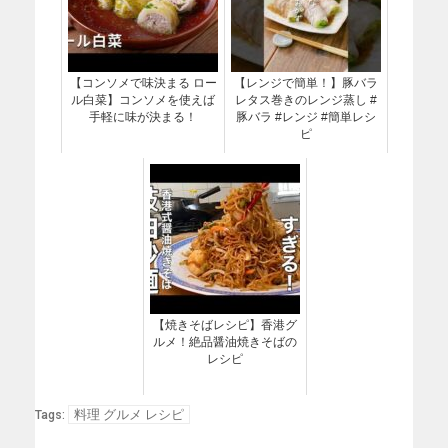
【コンソメで味決まる ロー
【レンジで簡単！】豚バラ
ル白菜】コンソメを使えば
レタス巻きのレンジ蒸し #
手軽に味が決まる！
豚バラ #レンジ #簡単レシ
ピ
【焼きそばレシピ】香港グ
ルメ！絶品醤油焼きそばの
レシピ
料理 グルメ レシピ
Tags: