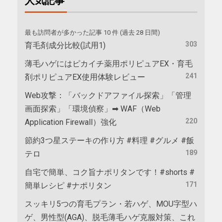
人気記事
最も訪問者が多かった記事 10 件 (過去 28 日間)
303
育毛剤成分比較(試用1)
薄毛ハゲにはピカイチ薬用ポリピュアEX・育毛
241
剤ポリピュアEX使用体験レビュー
Web攻撃：「バックドアファイル探索」「管理
画面探索」「環境偵察」➡ WAF（Web
220
Application Firewall）強化
節約3つ星ステーキの作り方 #料理 #グルメ #飯
189
テロ
自宅で簡単、コク旨ナポリタンです！#shorts #
171
簡単レシピ #ナポリタン
スッキリ5つの育毛プラン・若ハゲ、MOU字型ハ
ゲ、男性型(AGA)、脱毛薄毛ハゲ克服対策、これ