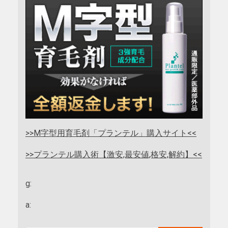
>>M字型用育毛剤「プランテル」購入サイト<<
>>プランテル購入術【激安,最安値,格安,解約】<<
g:
a: