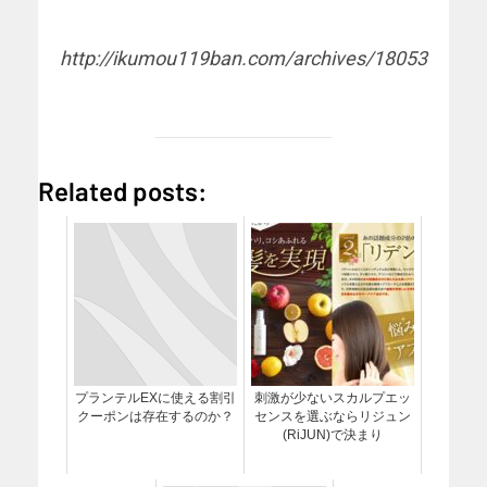
http://ikumou119ban.com/archives/18053
Related posts:
プランテルEXに使える割引
刺激が少ないスカルプエッ
クーポンは存在するのか？
センスを選ぶならリジュン
(RiJUN)で決まり