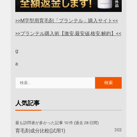
>>M字型用育毛剤「プランテル」購入サイト<<
>>プランテル購入術【激安,最安値,格安,解約】<<
g:
a:
人気記事
最も訪問者が多かった記事 10 件 (過去 28 日間)
303
育毛剤成分比較(試用1)