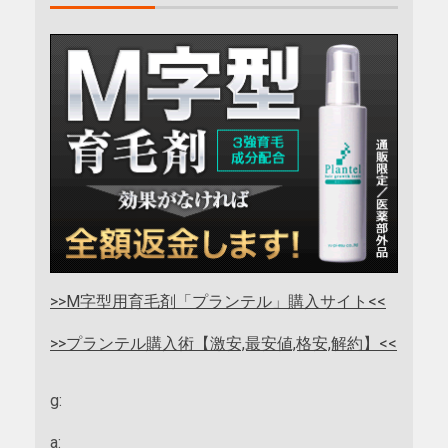
>>M字型用育毛剤「プランテル」購入サイト<<
>>プランテル購入術【激安,最安値,格安,解約】<<
g:
a: