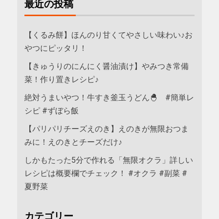
最近の投稿
【くるみ餅】ほんのり甘くてやさしい味わい♪お
やつにピッタリ！
【きゅうりのにんにく醤油漬け】やみつき常備
菜！作り置きレシピ♪
絶対うまいやつ！牛すき釜玉うどん🐣 #簡単レ
シピ #ずぼら飯
【パリパリチーズえのき】えのきが無限おつま
みに！えのきとチーズだけ♪
しかもたった5分で作れる「無限オクラ」詳しい
レシピは概要欄でチェック！ #オクラ #副菜 #
夏野菜
カテゴリー