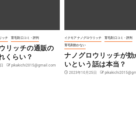
リッチ
育毛剤 口コミ・評判
イクモア ナノグロウリッチ
育毛剤 口コミ・評判
育毛剤効かない
ウリッチの通販の
ナノグロウリッチが効
れくらい？
いという話は本当？
7日
pikakichi2015@gmail.com
2023年10月25日
pikakichi2015@gm