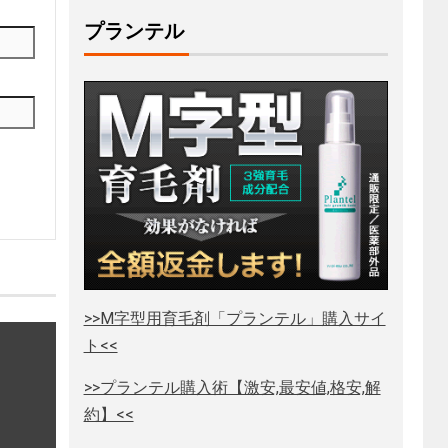
プランテル
>>M字型用育毛剤「プランテル」購入サイ
ト<<
>>プランテル購入術【激安,最安値,格安,解
約】<<