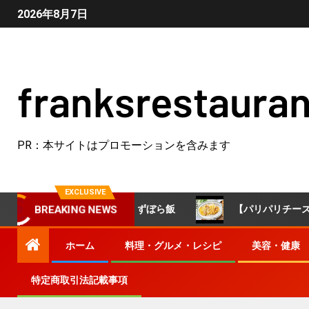
2026年8月7日
franksrestauran
PR：本サイトはプロモーションを含みます
EXCLUSIVE
ん🐣 #簡単レシピ #ずぼら飯
【パリパリチーズえのき
BREAKING NEWS
ホーム
料理・グルメ・レシピ
美容・健康
特定商取引法記載事項