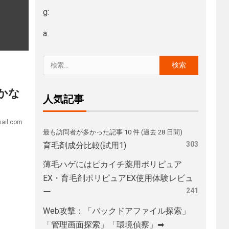
g:
a:
かな
人気記事
ail.com
最も訪問者が多かった記事 10 件 (過去 28 日間)
303
育毛剤成分比較(試用1)
薄毛ハゲにはピカイチ薬用ポリピュア
EX・育毛剤ポリピュアEX使用体験レビュ
241
ー
Web攻撃：「バックドアファイル探索」
「管理画面探索」「環境偵察」➡