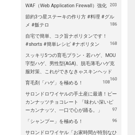
203
WAF（Web Application Firewall）強化
節約3つ星ステーキの作り方 #料理 #グル
186
メ #飯テロ
自宅で簡単、コク旨ナポリタンです！
168
#shorts #簡単レシピ #ナポリタン
スッキリ5つの育毛プラン・若ハゲ、MOU
字型ハゲ、男性型(AGA)、脱毛薄毛ハゲ克
服対策、これができなきゃスキンヘッド
160
108
育毛剤「ハゲ」を極める！
サロンドロワイヤルの手土産に最適！ピー
カンナッツチョコレート 「味わい深いピ
97
ーカンナッツ、一口で心が踊る。」
96
「シャンプー」を極める！
サロンドロワイヤル「お家時間が特別なひ