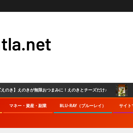
tla.net
】えのきが無限おつまみに！えのきとチーズだけ♪
しかもた
マネー・資産・副業
BLU-RAY（ブルーレイ）
サイト