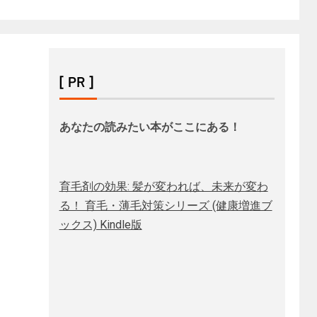
[ PR ]
あなたの読みたい本がここにある！
育毛剤の効果: 髪が変われば、未来が変わ
る！ 育毛・薄毛対策シリーズ (健康増進ブ
ックス) Kindle版