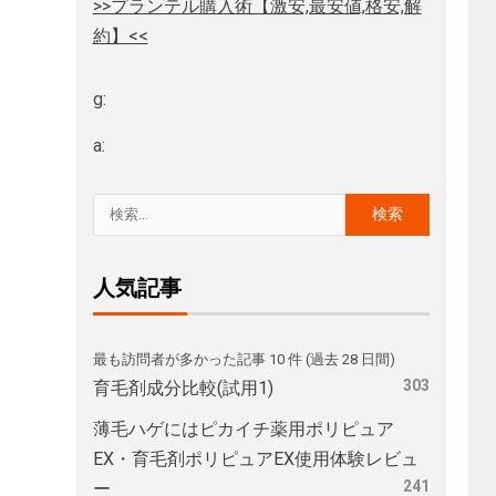
>>プランテル購入術【激安,最安値,格安,解
約】<<
g:
a:
人気記事
最も訪問者が多かった記事 10 件 (過去 28 日間)
303
育毛剤成分比較(試用1)
薄毛ハゲにはピカイチ薬用ポリピュア
EX・育毛剤ポリピュアEX使用体験レビュ
241
ー