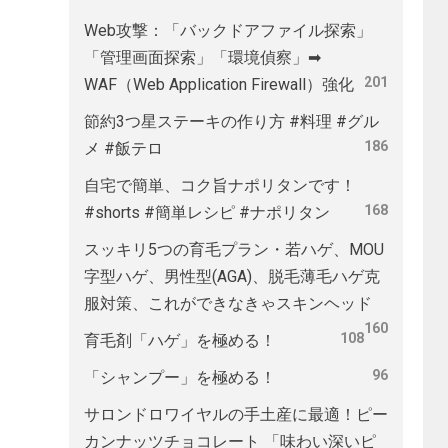
Web攻撃：「バックドアファイル探索」
「管理画面探索」「環境偵察」➡
201
WAF（Web Application Firewall）強化
節約3つ星ステーキの作り方 #料理 #グル
186
メ #飯テロ
自宅で簡単、コク旨ナポリタンです！
168
#shorts #簡単レシピ #ナポリタン
スッキリ5つの育毛プラン・若ハゲ、MOU
字型ハゲ、男性型(AGA)、脱毛薄毛ハゲ克
服対策、これができなきゃスキンヘッド
160
108
育毛剤「ハゲ」を極める！
96
「シャンプー」を極める！
サロンドロワイヤルの手土産に最適！ピー
カンナッツチョコレート 「味わい深いピ