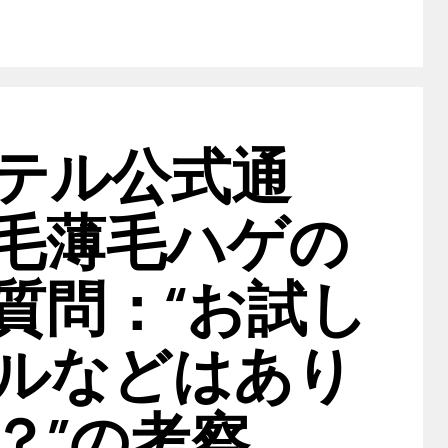
テル公式通
毛薄毛ハゲの
質問：“お試し
ルなどはあり
？”の考察