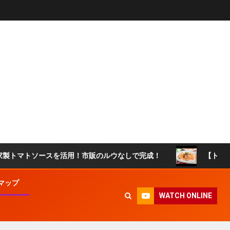
トソースを活用！市販のルウなしで完成！
【トマトソースリ
マップ
WATCH ONLINE