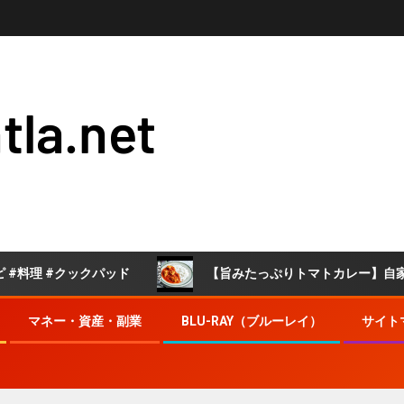
tla.net
#クックパッド
【旨みたっぷりトマトカレー】自家製トマ
マネー・資産・副業
BLU-RAY（ブルーレイ）
サイト