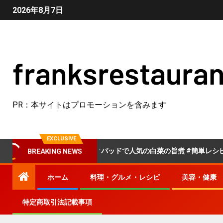
2026年8月7日
franksrestauran
PR：本サイトはプロモーションを含みます
EXCLUSIVE
野菜
クックパッドで人気の白菜の旨煮 #簡単レシピ #料理 
BREAKING NEWS
ホーム
料理・グルメ・レシピ
美容・健康
特定商取引法記載事項