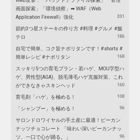
Web攻撃：「バックドアファイル探索」「管理
画面探索」「環境偵察」➡ WAF（Web
201
Application Firewall）強化
節約3つ星ステーキの作り方 #料理 #グルメ #飯
186
テロ
自宅で簡単、コク旨ナポリタンです！#shorts #
168
簡単レシピ #ナポリタン
スッキリ5つの育毛プラン・若ハゲ、MOU字型ハ
ゲ、男性型(AGA)、脱毛薄毛ハゲ克服対策、これ
160
ができなきゃスキンヘッド
108
育毛剤「ハゲ」を極める！
96
「シャンプー」を極める！
サロンドロワイヤルの手土産に最適！ピーカン
ナッツチョコレート 「味わい深いピーカンナッ
96
ツ、一口で心が踊る。」