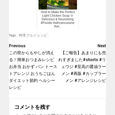
How to Make the Perfect
Light Chicken Soup 🍲
Delicious & Nourishing
#Foodie #africancuisine
#vir...
料理 グルメ レシピ
Tags:
Previous
Next
この世からもやしが消え
【ご報告】あまりにも売
る！簡単おつまみレシピ
れすぎました#shorts #リ
お弁当 おかず パン トース
ュウジ #至高の醤油ラー
トアレンジ おうちごはん
メン #再販 #カップラー
ダイエット節約 ヘルシー
メン #アレンジレシピ
レシピ
コメントを残す