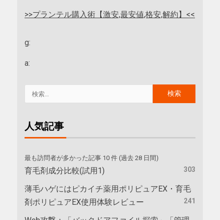
>>プランテル購入術【激安,最安値,格安,解約】<<
g:
a:
人気記事
最も訪問者が多かった記事 10 件 (過去 28 日間)
303
育毛剤成分比較(試用1)
薄毛ハゲにはピカイチ薬用ポリピュアEX・育毛
241
剤ポリピュアEX使用体験レビュー