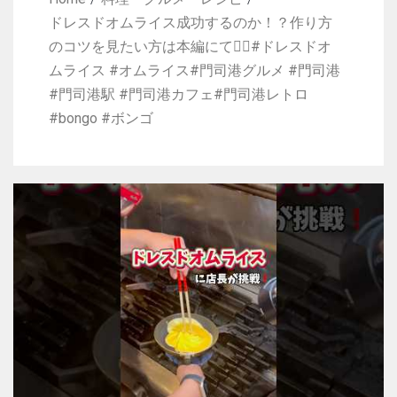
ドレスドオムライス成功するのか！？作り方
のコツを見たい方は本編にて🙇‍♀️#ドレスドオ
ムライス #オムライス#門司港グルメ #門司港
#門司港駅 #門司港カフェ#門司港レトロ
#bongo #ボンゴ