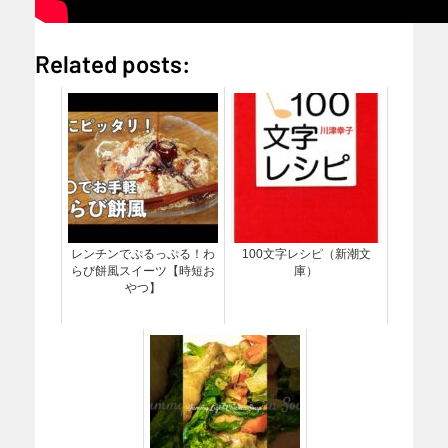
Related posts:
レンチンでぷるっぷる！わ
100文字レシピ（新潮文
らび餅風スイーツ【時短お
庫）
やつ】