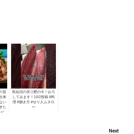
の旨
気仙沼の戻り鰹の今！おろ
出来
してみます！10/2投稿 #料
ない
理 #捌き方 #せり人ムタロ
ぎた
ー
シピ
Next