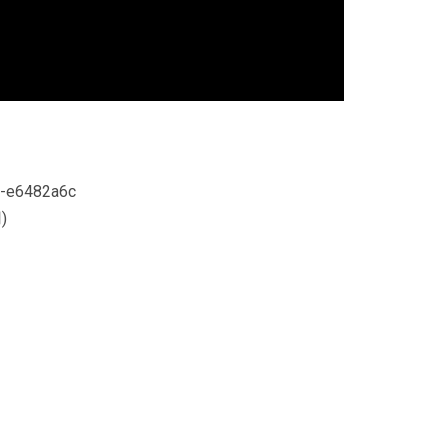
r-e6482a6c
)