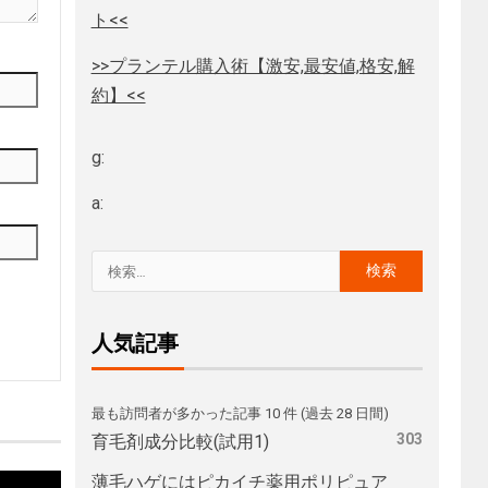
ト<<
>>プランテル購入術【激安,最安値,格安,解
約】<<
g:
a:
人気記事
最も訪問者が多かった記事 10 件 (過去 28 日間)
303
育毛剤成分比較(試用1)
薄毛ハゲにはピカイチ薬用ポリピュア