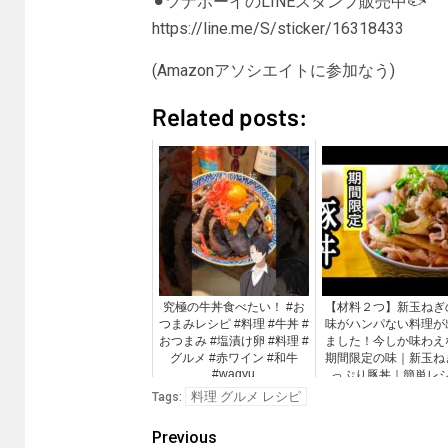
⚫︎ツナボーイのLINEスタンプ販売中🐟
https://line.me/S/sticker/16318433
(Amazonアソシエイトに参加なう)
Related posts:
究極の牛丼食べたい！ #お
【材料２つ】新玉ねぎ
つまみレシピ #料理 #牛丼 #
味がハンパない料理が
おつまみ #塩漬け卵 #料理 #
ました！今しか味わえ
グルメ #赤ワイン #和牛
期間限定の味｜新玉ね
#wagyu
っぷり豚丼｜簡単レ
料理 グルメ レシピ
Tags:
Previous