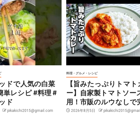
ピ
料理・グルメ・レシピ
ッドで人気の白菜
【旨みたっぷりトマト
簡単レシピ #料理 #
ー】自家製トマトソー
ッド
用！市販のルウなしで
日
pikakichi2015@gmail.com
2026年8月5日
pikakichi2015@gmai