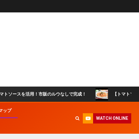
スを活用！市販のルウなしで完成！
【トマトソースリゾット
マップ
WATCH ONLINE