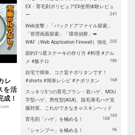
EX・育毛剤ポリピュアEX使用体験レビュ
241
ー
Web攻撃：「バックドアファイル探索」
「管理画面探索」「環境偵察」➡
203
WAF（Web Application Firewall）強化
節約3つ星ステーキの作り方 #料理 #グル
186
メ #飯テロ
自宅で簡単、コク旨ナポリタンです！
カレ
168
#shorts #簡単レシピ #ナポリタン
スを活
スッキリ5つの育毛プラン・若ハゲ、MOU
完成！
字型ハゲ、男性型(AGA)、脱毛薄毛ハゲ克
l.com
服対策、これができなきゃスキンヘッド
160
108
育毛剤「ハゲ」を極める！
96
「シャンプー」を極める！