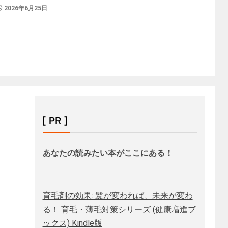
2026年6月25日
[ PR ]
あなたの読みたい本がここにある！
育毛剤の効果: 髪が変われば、未来が変わ
る！ 育毛・薄毛対策シリーズ (健康増進ブ
ックス) Kindle版