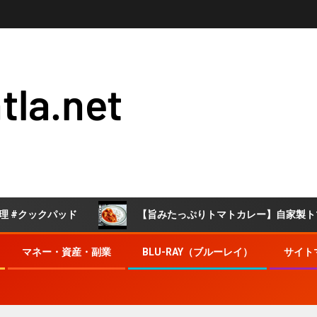
tla.net
クパッド
【旨みたっぷりトマトカレー】自家製トマトソー
マネー・資産・副業
BLU-RAY（ブルーレイ）
サイト