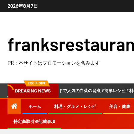
2026年8月7日
franksrestauran
PR：本サイトはプロモーションを含みます
EXCLUSIVE
クックパッドで人気の白菜の旨煮 #簡単レシピ #料理 #クッ
BREAKING NEWS
ホーム
料理・グルメ・レシピ
美容・健康
特定商取引法記載事項