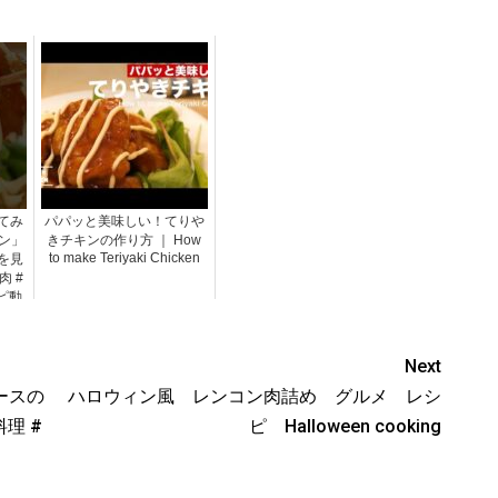
てみ
パパッと美味しい！てりや
ン」
きチキンの作り方 ｜ How
to make Teriyaki Chicken
を見
肉 #
ピ動
ピ
Next
ースの
ハロウィン風 レンコン肉詰め グルメ レシ
理 #
ピ Halloween cooking
酌