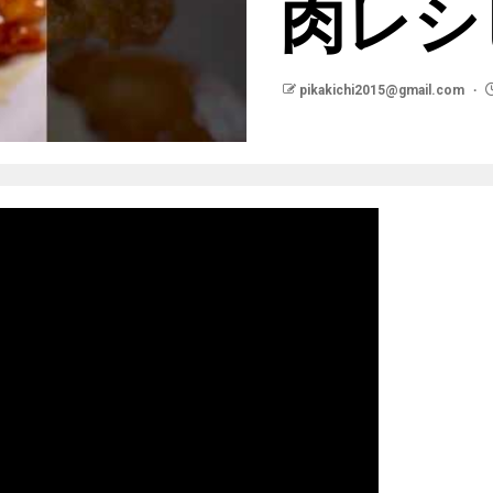
肉レシ
pikakichi2015@gmail.com