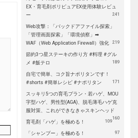
EX・育毛剤ポリピュアEX使用体験レビュ
241
ー
Web攻撃：「バックドアファイル探索」
「管理画面探索」「環境偵察」➡
219
WAF（Web Application Firewall）強化
節約3つ星ステーキの作り方 #料理 #グル
189
メ #飯テロ
自宅で簡単、コク旨ナポリタンです！
171
#shorts #簡単レシピ #ナポリタン
スッキリ5つの育毛プラン・若ハゲ、MOU
字型ハゲ、男性型(AGA)、脱毛薄毛ハゲ克
服対策、これができなきゃスキンヘッド
160
109
育毛剤「ハゲ」を極める！
97
「シャンプー」を極める！