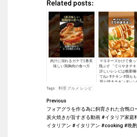
Related posts:
肉汁に溺れるガチで1番美
マヨネーズかけて食っ
味しい鶏胸肉の食べ方
飛ぶぞ 「てりやきチキ
詳しいレシピは概要欄
てね♪ #チキン #鶏もも
照り焼きチキン #レシ
画 #料理 #簡単レシ
料理 グルメ レシピ
Tags:
Previous
フォアグラを作る為に飼育された合鴨ロ
炭火焼きが旨すぎる動画 #イタリア家庭料
イタリアン #イタリアン #cooking #晩