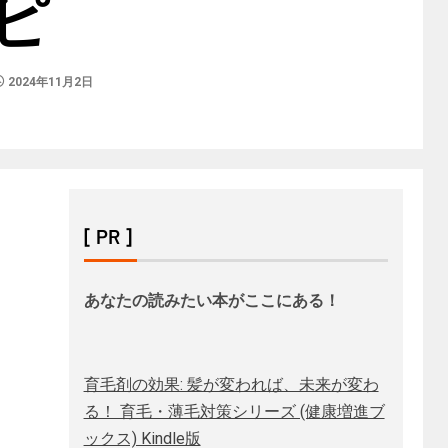
ピ
2024年11月2日
[ PR ]
あなたの読みたい本がここにある！
育毛剤の効果: 髪が変われば、未来が変わ
る！ 育毛・薄毛対策シリーズ (健康増進ブ
ックス) Kindle版