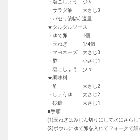
・塩こしょう 少々
・サラダ油 大さじ3
・パセリ(刻み) 適量
★タルタルソース
・ゆで卵 1個
・玉ねぎ 1/4個
・マヨネーズ 大さじ3
・酢 小さじ1
・塩こしょう 少々
★調味料
・酢 大さじ2
・しょうゆ 大さじ2
・砂糖 大さじ1
■手順
(1)玉ねぎはみじん切りにして水にさら
(2)ボウルにゆで卵を入れてフォークで