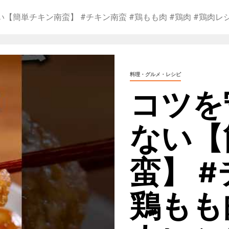
【簡単チキン南蛮】 #チキン南蛮 #鶏もも肉 #鶏肉 #鶏肉レ
料理・グルメ・レシピ
コツを
ない【
蛮】 #
鶏もも肉