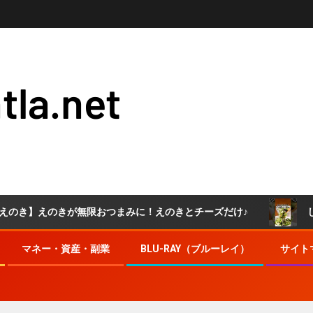
tla.net
のきが無限おつまみに！えのきとチーズだけ♪
しかもたっ
マネー・資産・副業
BLU-RAY（ブルーレイ）
サイト