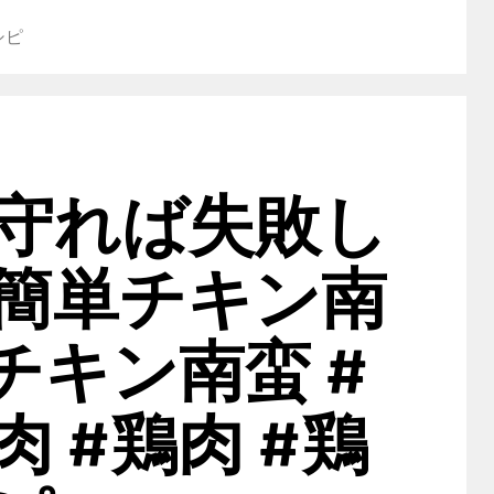
シピ
守れば失敗し
簡単チキン南
チキン南蛮 #
 #鶏肉 #鶏