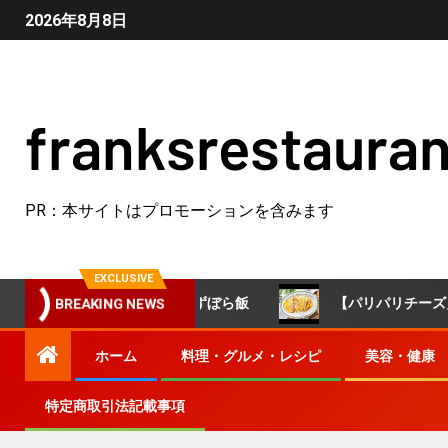
2026年8月8日
franksrestauran
PR：本サイトはプロモーションを含みます
EXCLUSIVE
🐣 #簡単レシピ #ずぼら飯
【パリパリチーズえのき】え
BREAKING NEWS
ホーム
料理・グルメ・レシピ
美容・健康
特定商取引法記載事項