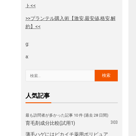
ト<<
>>プランテル購入術【激安,最安値,格安,解
約】<<
g:
a:
人気記事
最も訪問者が多かった記事 10 件 (過去 28 日間)
303
育毛剤成分比較(試用1)
薄毛ハゲにはピカイチ薬用ポリピュア