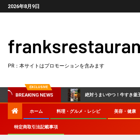
2026年8月9日
franksrestauran
PR：本サイトはプロモーションを含みます
EXCLUSIVE
！作り置きレシピ♪
絶対うまいやつ！牛すき釜玉うどん🐣
BREAKING NEWS
ホーム
料理・グルメ・レシピ
美容・健康
特定商取引法記載事項