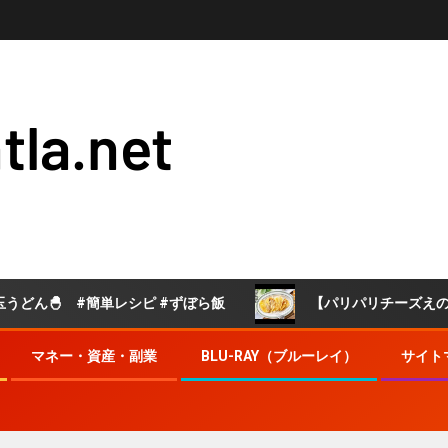
tla.net
 #簡単レシピ #ずぼら飯
【パリパリチーズえのき】えのき
マネー・資産・副業
BLU-RAY（ブルーレイ）
サイト