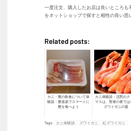
一度注文、購入したお店は良いところも
をネットショップで探すと相性の良い思
Related posts:
カニ・蟹の飲食について体
カニ体験談：沈黙のク
験談：蟹道楽でスマートに
マスは、聖者の夜では
蟹を食べよう
ズワイガニの宴
カニ体験談
ズワイガニ
紅ズワイガニ
Tags: