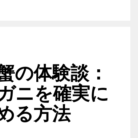
蟹の体験談：
ガニを確実に
める方法