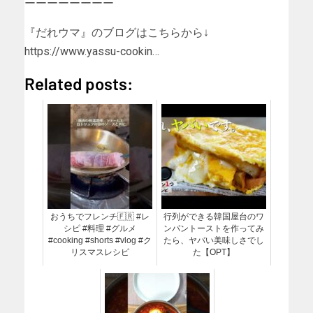
ーーーーーーーー
『だれウマ』のブログはこちらから↓
https://www.yassu-cookin…
Related posts:
おうちでフレンチ🇫🇷 #レ
行列ができる韓国屋台のワ
シピ #料理 #グルメ
ンパントーストを作ってみ
#cooking #shorts #vlog #ク
たら、ヤバい美味しさでし
リスマスレシピ
た【OPT】