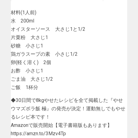
材料(1人前)
水 200ml
オイスターソース 大さじ1と1/2
片栗粉 大さじ1
砂糖 小さじ1
鶏ガラスープの素 小さじ1/2
卵(軽く溶く) 2個
お酢 小さじ1
ごま油 大さじ1/2
ご飯 1杯分
◆30日間で8kgやせたレシピを全て掲載した『やせ
ウマズボラ飯 極』の発売が決定！運動無しでもやせ
るレシピ本です！
Amazonで販売開始【電子書籍版もあります】
https://amzn.to/3Mzv4Tp