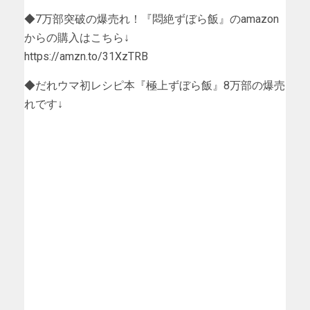
◆7万部突破の爆売れ！『悶絶ずぼら飯』のamazon
からの購入はこちら↓
https://amzn.to/31XzTRB
◆だれウマ初レシピ本『極上ずぼら飯』8万部の爆売
れです↓