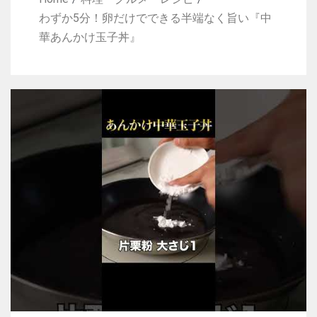
わずか5分！卵だけでできる半端なく旨い『中
華あんかけ玉子丼』