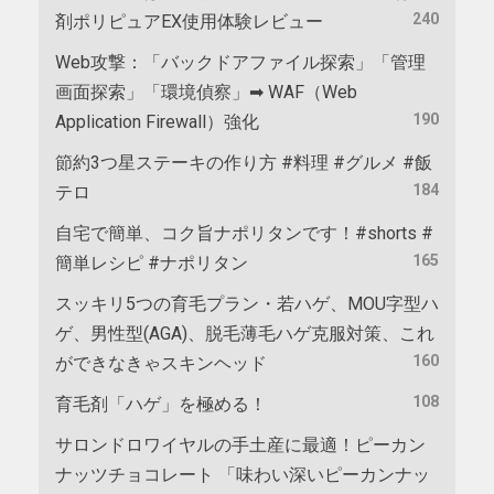
240
剤ポリピュアEX使用体験レビュー
Web攻撃：「バックドアファイル探索」「管理
画面探索」「環境偵察」➡ WAF（Web
190
Application Firewall）強化
節約3つ星ステーキの作り方 #料理 #グルメ #飯
184
テロ
自宅で簡単、コク旨ナポリタンです！#shorts #
165
簡単レシピ #ナポリタン
スッキリ5つの育毛プラン・若ハゲ、MOU字型ハ
ゲ、男性型(AGA)、脱毛薄毛ハゲ克服対策、これ
160
ができなきゃスキンヘッド
108
育毛剤「ハゲ」を極める！
サロンドロワイヤルの手土産に最適！ピーカン
ナッツチョコレート 「味わい深いピーカンナッ