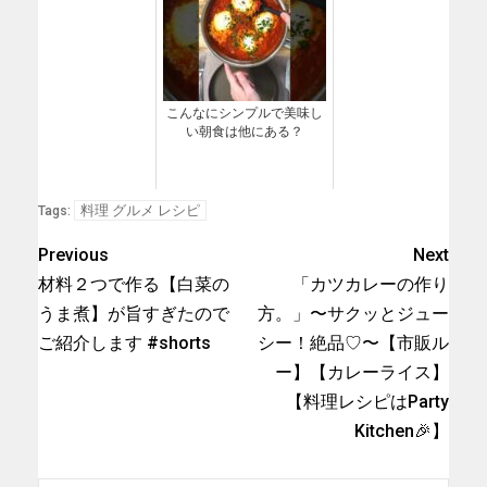
こんなにシンプルで美味し
い朝食は他にある？
料理 グルメ レシピ
Tags:
Previous
Next
材料２つで作る【白菜の
「カツカレーの作り
うま煮】が旨すぎたので
方。」〜サクッとジュー
ご紹介します #shorts
シー！絶品♡〜【市販ル
ー】【カレーライス】
【料理レシピはParty
Kitchen🎉】