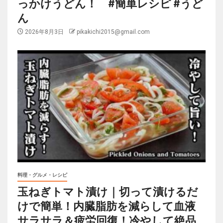
っかけうどん！ #簡単レシピ #うど
ん
2026年8月3日
pikakichi2015@gmail.com
料理・グルメ・レシピ
玉ねぎトマト漬け｜切って漬けるだ
けで簡単！内臓脂肪を減らして血液
サラサラ＆疲労回復！冷やして絶品