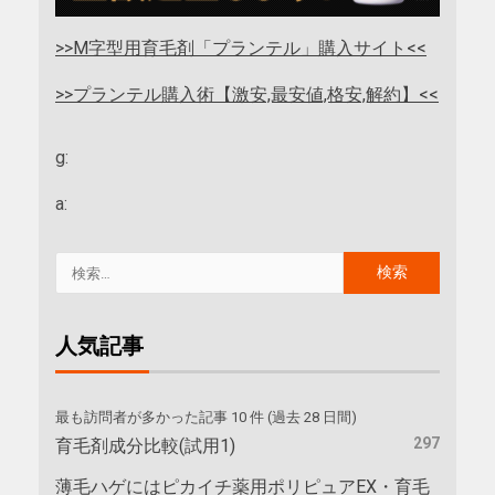
>>M字型用育毛剤「プランテル」購入サイト<<
>>プランテル購入術【激安,最安値,格安,解約】<<
g:
a:
人気記事
最も訪問者が多かった記事 10 件 (過去 28 日間)
297
育毛剤成分比較(試用1)
薄毛ハゲにはピカイチ薬用ポリピュアEX・育毛