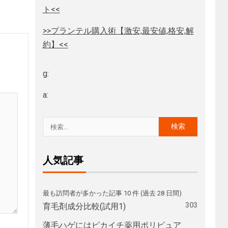
ト<<
>>プランテル購入術【激安,最安値,格安,解
約】<<
g:
a:
人気記事
最も訪問者が多かった記事 10 件 (過去 28 日間)
303
育毛剤成分比較(試用1)
薄毛ハゲにはピカイチ薬用ポリピュア