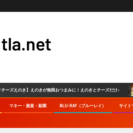
tla.net
のき】えのきが無限おつまみに！えのきとチーズだけ♪
しか
マネー・資産・副業
BLU-RAY（ブルーレイ）
サイト