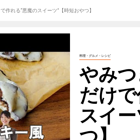
で作れる“悪魔のスイーツ”【時短おやつ】
料理・グルメ・レシピ
やみつ
だけで
スイー
つ】