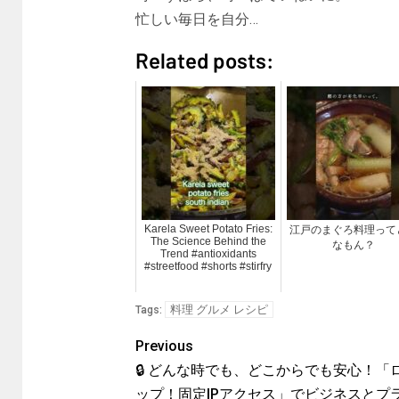
忙しい毎日を自分…
Related posts:
Karela Sweet Potato Fries:
江戸のまぐろ料理って
The Science Behind the
なもん？
Trend #antioxidants
#streetfood #shorts #stirfry
料理 グルメ レシピ
Tags:
Previous
🔒 どんな時でも、どこからでも安心！「
ップ！固定IPアクセス」でビジネスとプ