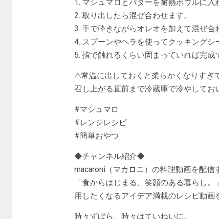
1. マシュマロとバターを耐熱ボウルに入
2. 取り出したら混ぜ合わせます。
3. 手で砕きながらオレオを加えて混ぜ合
4. スプーンやヘラを使ってクッキング
5. 指で触れるくらい固まっていれば完成
⚠︎常温に出しておくと柔らかくなりすぎ
召し上がる直前まで冷蔵庫で冷やしてお
#マシュマロ
#レンジレシピ
#簡単おやつ
◆チャンネル紹介◆
macaroni（マカロニ）の料理動画を配
「食からはじまる、笑顔のある暮らし。
用したくなるアイデア満載のレシピ動画
時々ずぼら、時々はていねいに。