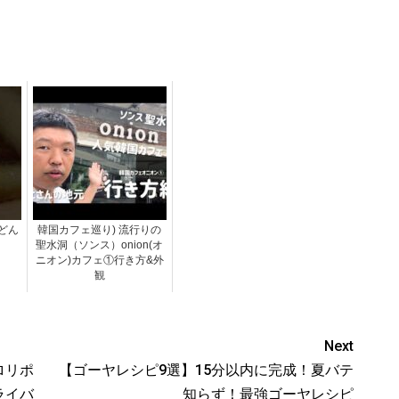
どん
韓国カフェ巡り) 流行りの
聖水洞（ソンス）onion(オ
ニオン)カフェ①行き方&外
観
Next
ロリポ
【ゴーヤレシピ9選】15分以内に完成！夏バテ
ライバ
知らず！最強ゴーヤレシピ