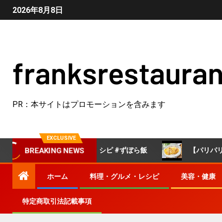
2026年8月8日
franksrestauran
PR：本サイトはプロモーションを含みます
EXCLUSIVE
うどん🐣 #簡単レシピ #ずぼら飯
【パリパリチーズえ
BREAKING NEWS
ホーム
料理・グルメ・レシピ
美容・健康
特定商取引法記載事項