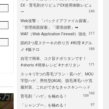
EX・育毛剤ポリピュアEX使用体験レビュ
240
ー
Web攻撃：「バックドアファイル探索」
「管理画面探索」「環境偵察」➡
217
WAF（Web Application Firewall）強化
節約3つ星ステーキの作り方 #料理 #グル
189
メ #飯テロ
自宅で簡単、コク旨ナポリタンです！
171
#shorts #簡単レシピ #ナポリタン
スッキリ5つの育毛プラン・若ハゲ、MOU
字型ハゲ、男性型(AGA)、脱毛薄毛ハゲ克
服対策、これができなきゃスキンヘッド
160
109
育毛剤「ハゲ」を極める！
97
「シャンプー」を極める！