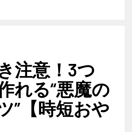
き注意！3つ
作れる“悪魔の
ツ”【時短おや