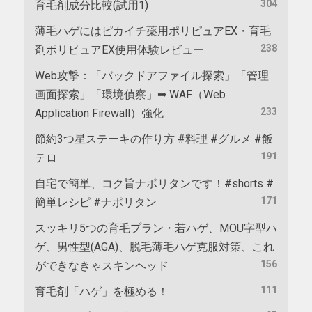
304
育毛剤成分比較(試用1)
薄毛ハゲにはピカイチ薬用ポリピュアEX・育毛
238
剤ポリピュアEX使用体験レビュー
Web攻撃：「バックドアファイル探索」「管理
画面探索」「環境偵察」➡ WAF（Web
233
Application Firewall）強化
節約3つ星ステーキの作り方 #料理 #グルメ #飯
191
テロ
自宅で簡単、コク旨ナポリタンです！#shorts #
171
簡単レシピ #ナポリタン
スッキリ5つの育毛プラン・若ハゲ、MOU字型ハ
ゲ、男性型(AGA)、脱毛薄毛ハゲ克服対策、これ
156
ができなきゃスキンヘッド
111
育毛剤「ハゲ」を極める！