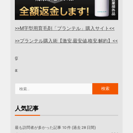
>>M字型用育毛剤「プランテル」購入サイト<<
>>プランテル購入術【激安,最安値,格安,解約】<<
g:
a:
人気記事
最も訪問者が多かった記事 10 件 (過去 28 日間)