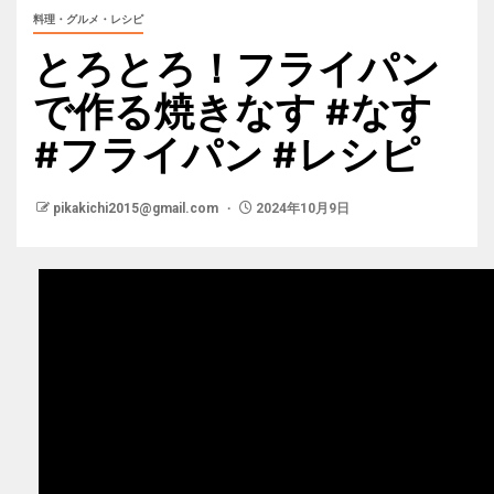
料理・グルメ・レシピ
とろとろ！フライパン
で作る焼きなす #なす
#フライパン #レシピ
pikakichi2015@gmail.com
2024年10月9日