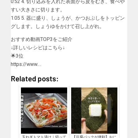
0:52 4. 切り込みを入れた表面から皮をむき、食べや
すい大きさに切ります。
1:05 5. 器に盛り、しょうが、かつおぶしをトッピン
グします。しょうゆをかけて召し上がれ。
おすすめ動画TOP3をご紹介
↓詳しいレシピはこちら↓
🌟3位
https://www.…
Related posts:
玉ねぎトマト漬け｜切って
【豆腐パックが便利】おに