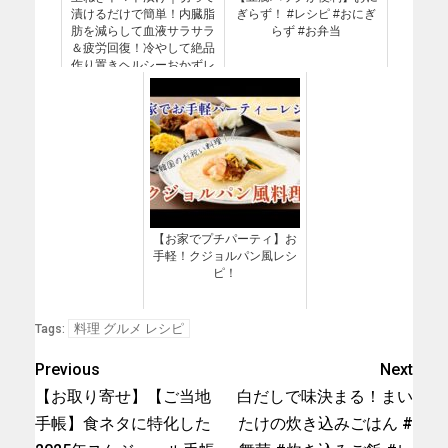
漬けるだけで簡単！内臓脂
ぎらず！ #レシピ #おにぎ
肪を減らして血液サラサラ
らず #お弁当
＆疲労回復！冷やして絶品
作り置きヘルシーおかずレ
シピ【玉ねぎレシピ・トマ
トレシピ・作り置き・簡単
レシピ】【料理研究家ゆか
り】
【お家でプチパーティ】お
手軽！クジョルパン風レシ
ピ！
料理 グルメ レシピ
Tags:
Previous
Next
【お取り寄せ】【ご当地
白だしで味決まる！まい
手帳】食ネタに特化した
たけの炊き込みごはん #