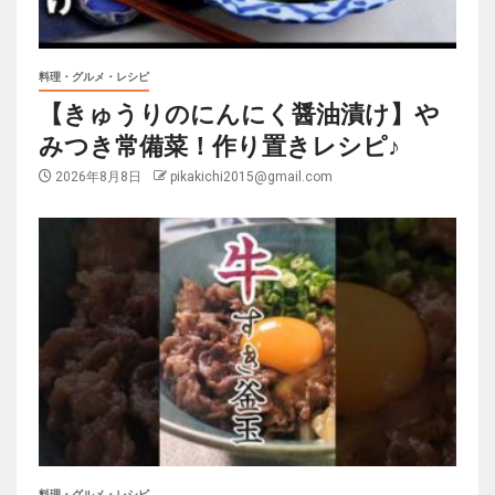
料理・グルメ・レシピ
【きゅうりのにんにく醤油漬け】や
みつき常備菜！作り置きレシピ♪
2026年8月8日
pikakichi2015@gmail.com
料理・グルメ・レシピ