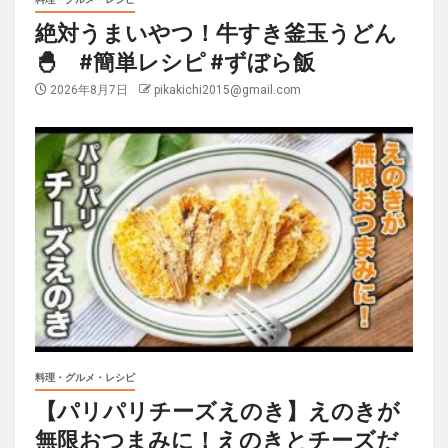
絶対うまいやつ！牛すき釜玉うどん
🐣 #簡単レシピ #ずぼら飯
2026年8月7日
pikakichi2015@gmail.com
料理・グルメ・レシピ
【パリパリチーズえのき】えのきが
無限おつまみに！えのきとチーズだ