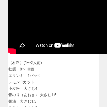
【材料】(1〜2人前)
牡蠣 8〜10個
エリンギ 1パック
レモン 1カット
小麦粉 大さじ4
青のり（あおさ） 大さじ1.5
醤油 大さじ1.5