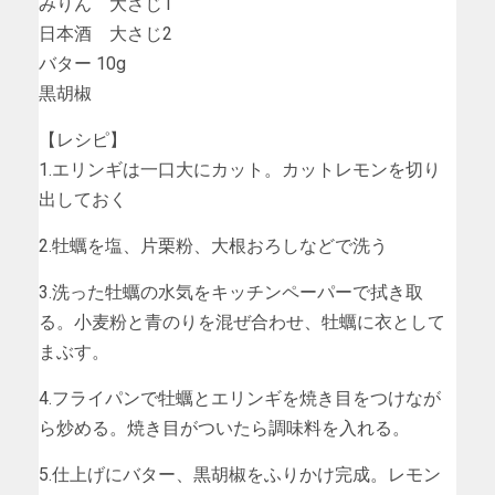
みりん 大さじ1
日本酒 大さじ2
バター 10g
黒胡椒
【レシピ】
1.エリンギは一口大にカット。カットレモンを切り
出しておく
2.牡蠣を塩、片栗粉、大根おろしなどで洗う
3.洗った牡蠣の水気をキッチンペーパーで拭き取
る。小麦粉と青のりを混ぜ合わせ、牡蠣に衣として
まぶす。
4.フライパンで牡蠣とエリンギを焼き目をつけなが
ら炒める。焼き目がついたら調味料を入れる。
5.仕上げにバター、黒胡椒をふりかけ完成。レモン