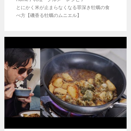
とにかく米が止まらなくなる罪深き牡蠣の食
べ方【磯香る牡蠣のムニエル】