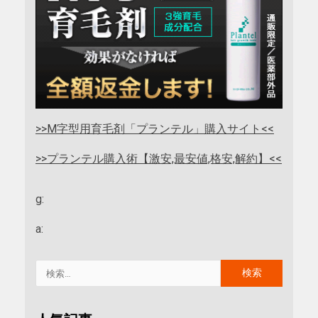
>>M字型用育毛剤「プランテル」購入サイト<<
>>プランテル購入術【激安,最安値,格安,解約】<<
g:
a: