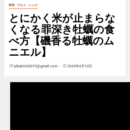
料理・グルメ・レシピ
とにかく米が止まらな
くなる罪深き牡蠣の食
べ方【磯香る牡蠣のム
ニエル】
pikakichi2015@gmail.com
2024年4月10日