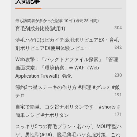
人気記事
最も訪問者が多かった記事 10 件 (過去 28 日間)
304
育毛剤成分比較(試用1)
薄毛ハゲにはピカイチ薬用ポリピュアEX・育毛
242
剤ポリピュアEX使用体験レビュー
Web攻撃：「バックドアファイル探索」「管理
画面探索」「環境偵察」➡ WAF（Web
230
Application Firewall）強化
節約3つ星ステーキの作り方 #料理 #グルメ #飯
191
テロ
自宅で簡単、コク旨ナポリタンです！#shorts #
171
簡単レシピ #ナポリタン
スッキリ5つの育毛プラン・若ハゲ、MOU字型ハ
ゲ、男性型(AGA)、脱毛薄毛ハゲ克服対策、これ