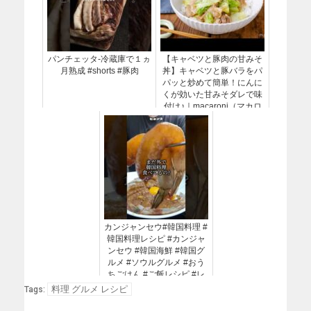
パンチェッタ-冷蔵庫で１ヵ
【キャベツと豚肉の甘みそ
月熟成 #shorts #豚肉
丼】キャベツと豚バラをパ
パッと炒めて簡単！にんに
くが効いた甘みそダレで味
付け♪｜macaroni（マカロ
ニ）
️カンジャンセウ#韓国料理 #
韓国料理レシピ #カンジャ
ンセウ #韓国海鮮 #韓国グ
ルメ #ソウルグルメ #おう
ちごはん #ご飯レシピ #レ
シピ動画 #簡単レシピ #レ
料理 グルメ レシピ
Tags:
シピ #韓国人 #料理男子