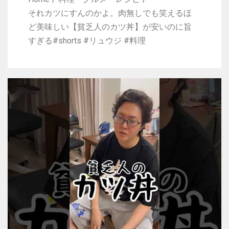
それカツにすんのかよ。肉無しでも笑えるほ
ど美味しい【貧乏人のカツ丼】が安いのに旨
すぎる#shorts #リュウジ #料理