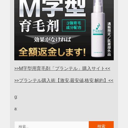
>>M字型用育毛剤「プランテル」購入サイト<<
>>プランテル購入術【激安,最安値,格安,解約】<<
g:
a: