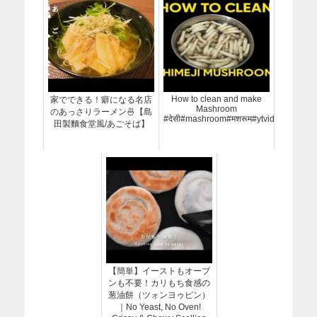
How to clean and make
家でできる！癖になる名店
Mashroom
のあっさりラーメン🍜【島
#देसी#mashroom#मशरूम#ytvideo#sabzir
田製麵食堂風/あごそば】
【簡単】イーストもオーブ
ンも不要！カリもち食感の
葱油餅（ツォンヨゥピン）
｜No Yeast, No Oven!