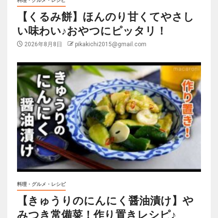
料理・グルメ・レシピ
【くるみ餅】ほんのり甘くてやさし
い味わい♪おやつにピッタリ！
2026年8月8日
pikakichi2015@gmail.com
料理・グルメ・レシピ
【きゅうりのにんにく醤油漬け】や
みつき常備菜！作り置きレシピ♪