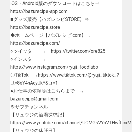
iOS・Android版のダウンロードはこちら⇒
https://bazurecipe-app.com
■グッズ販売【バズレシピSTORE】⇒
https://bazurecipe.store
◆ホームページ【バズレシピ.com】→
https://bazurecipe.com/
○ツイッター → https://twitter.com/ore825
○インスタ →
https://www.instagram.com/ryuji_foodlabo
〇TikTok →https://www.tiktok.com/@ryuji_tiktok_?
_t=8eY4nAcyJkY&_r=1
●お仕事の依頼等はこちらまで →
bazurecipe@gmail.com
※サブチャンネル
【リュウジの酒場探求記】
https://www.youtube.com/channel/UCMGsVYnVTHwfhcx
【リュウジの休肝日】