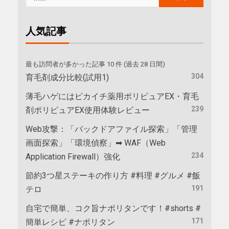
人気記事
最も訪問者が多かった記事 10 件 (過去 28 日間)
304
育毛剤成分比較(試用1)
薄毛ハゲにはピカイチ薬用ポリピュアEX・育毛
239
剤ポリピュアEX使用体験レビュー
Web攻撃：「バックドアファイル探索」「管理
画面探索」「環境偵察」➡ WAF（Web
234
Application Firewall）強化
節約3つ星ステーキの作り方 #料理 #グルメ #飯
191
テロ
自宅で簡単、コク旨ナポリタンです！#shorts #
171
簡単レシピ #ナポリタン