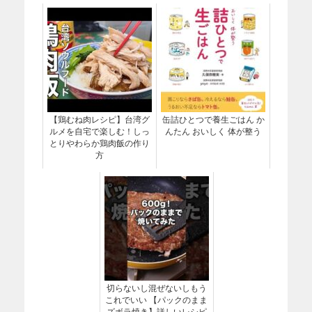
【鶏むね肉レシピ】台湾グ
缶詰ひとつで養生ごはん か
ルメを自宅で楽しむ！しっ
んたん おいしく 体が整う
とりやわらか鶏肉飯の作り
方
切らないし混ぜないしもう
これでいい 【パックのまま
ズボラ焼き】詳しいレシピ