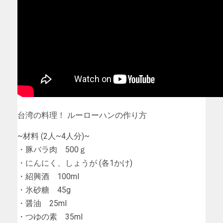
台湾の料理！ ルーローハンの作り方
~材料 (2人~4人分)~
・豚バラ肉 500ｇ
・にんにく、しょうが (各1かけ)
・紹興酒 100ml
・氷砂糖 45g
・醤油 25ml
・つゆの素 35ml