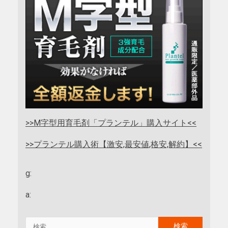
>>M字型用育毛剤「プランテル」購入サイト<<
>>プランテル購入術【激安,最安値,格安,解約】<<
g:
a: