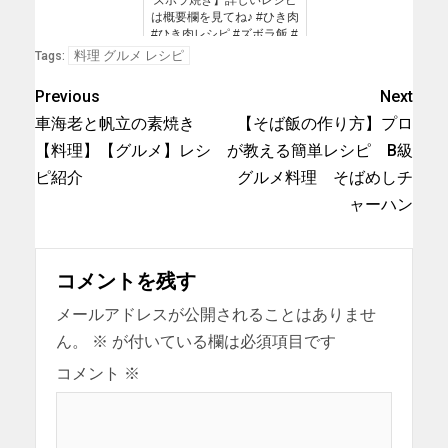
は概要欄を見てね♪ #ひき肉
#ひき肉レシピ #ズボラ飯 #
ハンバーグ #レシピ動画 #
料理 グルメ レシピ
Tags:
簡単レシピ #料理動画 #晩
ごはん
Previous
Next
車海老と帆立の素焼き
【そば飯の作り方】プロ
【料理】【グルメ】レシ
が教える簡単レシピ B級
ピ紹介
グルメ料理 そばめしチ
ャーハン
コメントを残す
メールアドレスが公開されることはありませ
ん。
※
が付いている欄は必須項目です
コメント
※