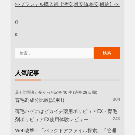
>>プランテル購入術【激安,最安値,格安,解約】<<
g:
a:
人気記事
最も訪問者が多かった記事 10 件 (過去 28 日間)
304
育毛剤成分比較(試用1)
薄毛ハゲにはピカイチ薬用ポリピュアEX・育毛
243
剤ポリピュアEX使用体験レビュー
Web攻撃：「バックドアファイル探索」「管理