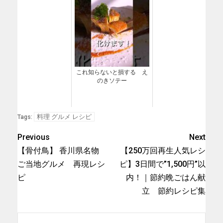
これ知らないと損する え
のきソテー
料理 グルメ レシピ
Tags:
Previous
Next
【骨付鳥】 香川県名物
【250万回再生人気レシ
ご当地グルメ 再現レシ
ピ】3日間で”1,500円”以
ピ
内！｜節約晩ごはん献
立 節約レシピ集