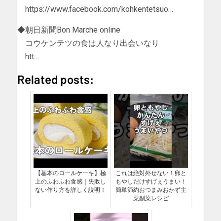
https://www.facebook.com/kohkentetsuo…
◆朝日新聞Bon Marche online
コウケンテツの食は人なり出会いなり
htt…
Related posts:
【基本のロールケーキ】極
これは絶対外せない！卵と
上のふわふわ食感｜失敗し
もやしだけすげぇうまい！
ない作り方を詳しく説明！
簡単節約おつまみおかず主
菜副菜レシピ