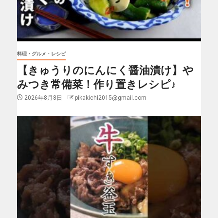
料理・グルメ・レシピ
【きゅうりのにんにく醤油漬け】や
みつき常備菜！作り置きレシピ♪
2026年8月8日
pikakichi2015@gmail.com