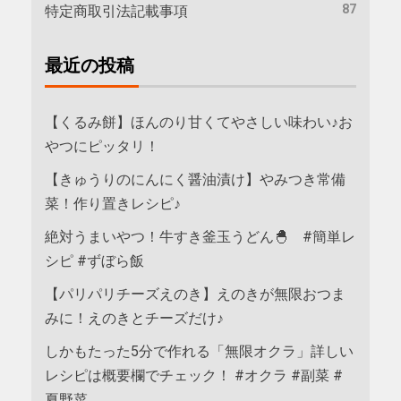
87
特定商取引法記載事項
最近の投稿
【くるみ餅】ほんのり甘くてやさしい味わい♪お
やつにピッタリ！
【きゅうりのにんにく醤油漬け】やみつき常備
菜！作り置きレシピ♪
絶対うまいやつ！牛すき釜玉うどん🐣 #簡単レ
シピ #ずぼら飯
【パリパリチーズえのき】えのきが無限おつま
みに！えのきとチーズだけ♪
しかもたった5分で作れる「無限オクラ」詳しい
レシピは概要欄でチェック！ #オクラ #副菜 #
夏野菜