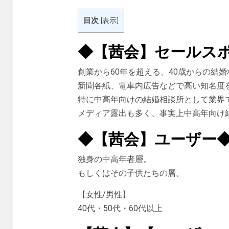
目次
[
表示
]
◆【茜会】セールス
創業から60年を超える、40歳からの結
新聞各紙、電車内広告などで高い知名度
特に中高年向けの結婚相談所として業界
メディア露出も多く、事実上中高年向け
◆【茜会】ユーザー
独身の中高年者層。
もしくはその子供たちの層。
【女性/男性】
40代・50代・60代以上