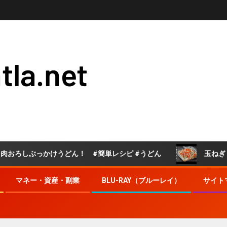
tla.net
かけうどん！ #簡単レシピ #うどん
玉ねぎトマト漬け
マネー・資産・副業
BLU-RAY（ブルーレイ）
サイト