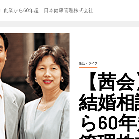
！創業から60年超、日本健康管理株式会社
生活・ライフ
【茜会
結婚相
ら60