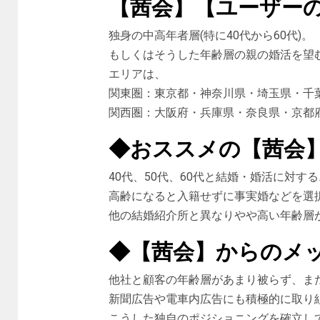
【茜会】【ユーザー
独身の中高年者層(特に40代から60代)。
もしくはそうした年齢層の親の婚活を望
エリアは、
関東圏：東京都・神奈川県・埼玉県・千
関西圏：大阪府・兵庫県・奈良県・京都
◆おススメの【茜会
40代、50代、60代と結婚・婚活に対す
高齢になると入籍せずに事実婚などを選
他の結婚紹介所と異なりやや高い年齢層
◆【茜会】からのメ
他社と顧客の年齢層があまり被らず、また
新聞広告や電車内広告にも積極的に取り
こうした独自のポジショニングを確立し