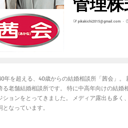
管理株
pikakichi2015@gmail.com
0年を超える、40歳からの結婚相談所「茜会」。 
誇る老舗結婚相談所です。 特に中高年向けの結婚
ジションをとってきました。 メディア露出も多く
詞となっています。