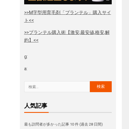
>>M字型用育毛剤「プランテル」購入サイ
ト<<
>>プランテル購入術【激安,最安値,格安,解
約】<<
g:
a:
人気記事
最も訪問者が多かった記事 10 件 (過去 28 日間)