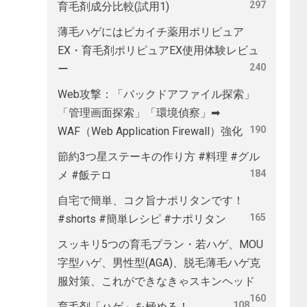
297
育毛剤成分比較(試用1)
薄毛ハゲにはピカイチ薬用ポリピュア
EX・育毛剤ポリピュアEX使用体験レビュ
240
ー
Web攻撃：「バックドアファイル探索」
「管理画面探索」「環境偵察」➡
190
WAF（Web Application Firewall）強化
節約3つ星ステーキの作り方 #料理 #グル
184
メ #飯テロ
自宅で簡単、コク旨ナポリタンです！
165
#shorts #簡単レシピ #ナポリタン
スッキリ5つの育毛プラン・若ハゲ、MOU
字型ハゲ、男性型(AGA)、脱毛薄毛ハゲ克
服対策、これができなきゃスキンヘッド
160
108
育毛剤「ハゲ」を極める！