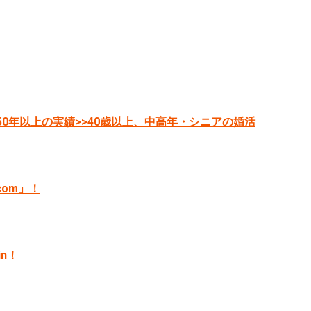
0年以上の実績>>40歳以上、中高年・シニアの婚活
com」！
in！