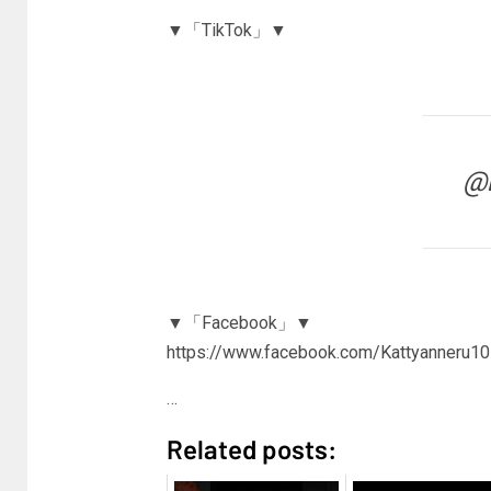
▼「TikTok」▼
@k
▼「Facebook」▼
https://www.facebook.com/Kattyanneru1
…
Related posts: