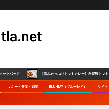
tla.net
ッド
【旨みたっぷりトマトカレー】自家製トマトソースを活
マネー・資産・副業
BLU-RAY（ブルーレイ）
サイト