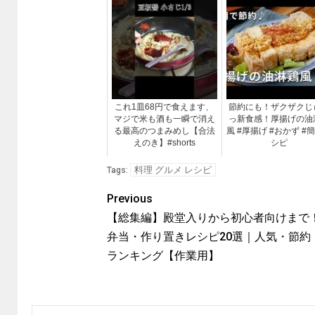
これ1皿68円で食えます、
節約にも！ザクザクじ
マジで米も酒も一瞬で消え
っ新食感！厚揚げの油
る最高のつまみめし【合法
風 #厚揚げ #おかず #
えのき】#shorts
シピ
料理 グルメ レシピ
Tags:
Previous
【総集編】殿堂入りから初心者向けまで
弁当・作り置きレシピ20選｜人気・節約
ランキング【作業用】