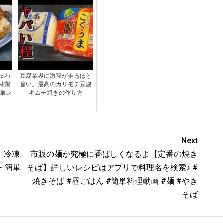
ゅわ
豆腐業界に激震が走るほど
淋鶏
旨い。最高のカリモチ豆腐
簡単レ
キムチ焼きの作り方
Next
！冷凍
市販の麺が究極に香ばしくなるよ【定番の焼き
・簡単
そば】詳しいレシピはアプリで料理名を検索♪ #
焼きそば #昼ごはん #簡単料理動画 #麺 #やき
そば