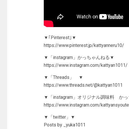
▼｢Pinterest｣▼
https://www.pinterest.jp/kattyanneru10/
▼「instagram」かっちゃんねる▼
https://www.instagram.com/kattyan1011/
▼「Threads」 ▼
https://www.threads.net/@kattyan1011
▼「instagram」オリジナル調味料 か
https://www.instagram.com/kattyansyoute
▼「twitter」▼
Posts by _yuka1011