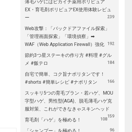
薄毛ハゲにはピカイチ薬用ポリピュア
EX・育毛剤ポリピュアEX使用体験レビュ
239
ー
Web攻撃：「バックドアファイル探索」
「管理画面探索」「環境偵察」➡
192
WAF（Web Application Firewall）強化
節約3つ星ステーキの作り方 #料理 #グル
184
メ #飯テロ
自宅で簡単、コク旨ナポリタンです！
166
#shorts #簡単レシピ #ナポリタン
スッキリ5つの育毛プラン・若ハゲ、MOU
字型ハゲ、男性型(AGA)、脱毛薄毛ハゲ克
服対策、これができなきゃスキンヘッド
159
108
育毛剤「ハゲ」を極める！
96
「シャンプー」を極める！