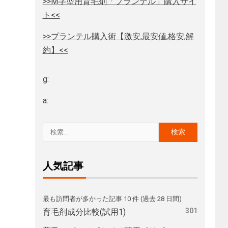
>>M字型用育毛剤「プランテル」購入サイ
ト<<
>>プランテル購入術【激安,最安値,格安,解
約】<<
g:
a:
人気記事
最も訪問者が多かった記事 10 件 (過去 28 日間)
301
育毛剤成分比較(試用1)