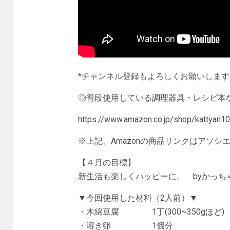
*チャンネル登録もよろしくお願いします！→https
◎普段使用している調理器具・レシピ本
https://www.amazon.co.jp/shop/kattyan1
※上記、Amazonの商品リンクはアソ
【４月の目標】
新生活も楽しくハッピーに。 byかっち
▼今回使用した材料（2人前）▼
・木綿豆腐 1丁(300~350gほど)
・溶き卵 1個分