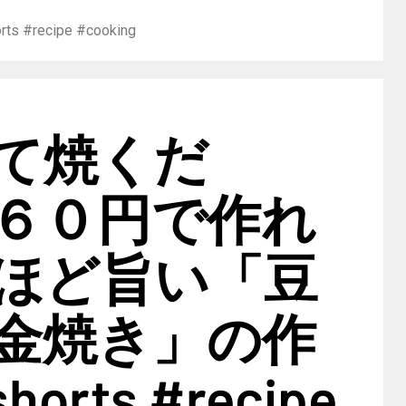
ipe #cooking
て焼くだ
６０円で作れ
ほど旨い「豆
金焼き」の作
orts #recipe