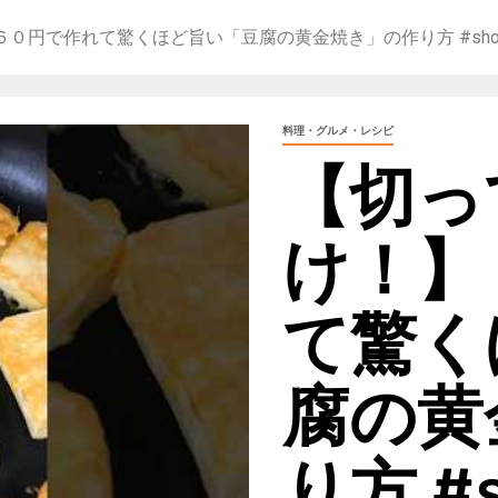
で作れて驚くほど旨い「豆腐の黄金焼き」の作り方 #shorts #rec
料理・グルメ・レシピ
【切っ
け！】
て驚く
腐の黄
り方 #sh