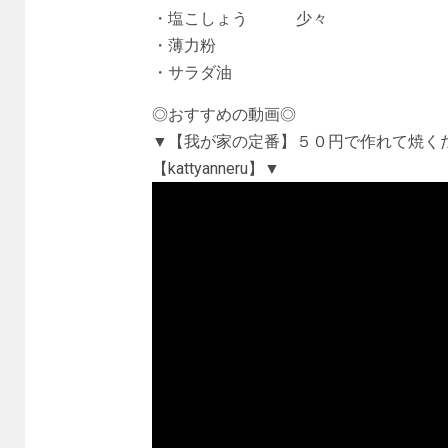
・塩こしょう 少々
・薄力粉
・サラダ油
◎おすすめの動画◎
▼【我が家の定番】５０円で作れて焼く
【kattyanneru】▼