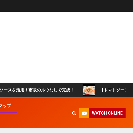
用！市販のルウなしで完成！
【トマトソースリゾット】ワ
マップ
WATCH ONLINE