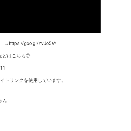
://goo.gl/YvJo5a*
などはこちら◎
011
シエイトリンクを使用しています。
ゃん