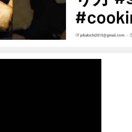
#cooki
pikakichi2015@gmail.com