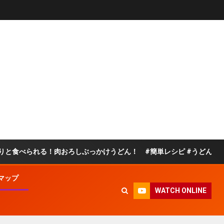
！肉おろしぶっかけうどん！ #簡単レシピ #うどん
玉
マップ
WATCH ONLINE