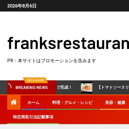
2026年8月6日
franksrestauran
PR：本サイトはプロモーションを含みます
EXCLUSIVE
！市販のルウなしで完成！
【トマトソースリゾット】ワンパ
BREAKING NEWS
ホーム
料理・グルメ・レシピ
美容・健康
特定商取引法記載事項