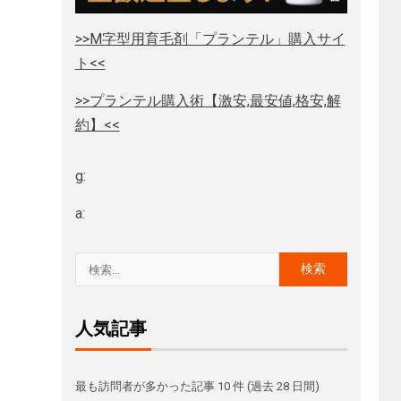
>>M字型用育毛剤「プランテル」購入サイ
ト<<
>>プランテル購入術【激安,最安値,格安,解
約】<<
g:
a:
人気記事
最も訪問者が多かった記事 10 件 (過去 28 日間)