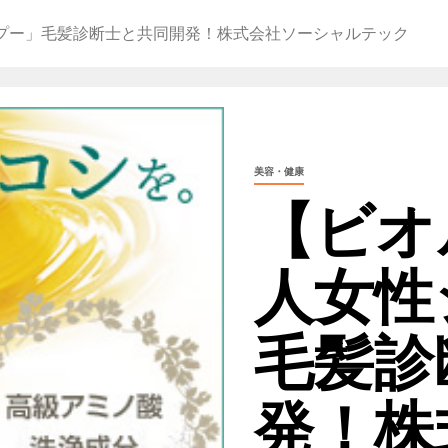
プー」毛髪診断士と共同開発！株式会社ソーシャルテック
美容・健康
【ビオ
人女性
毛髪診
発！株