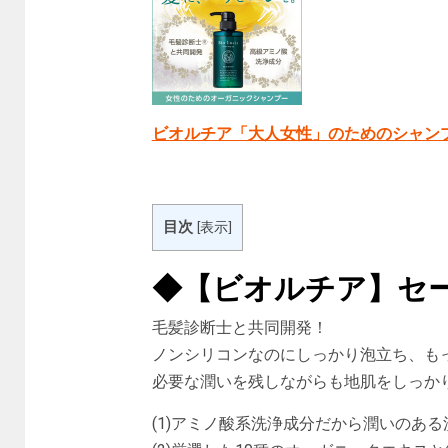
ビオルチア「大人女性」のためのシャン
目次
[
表示
]
◆【ビオルチア】セ
毛髪診断士と共同開発！
ノンシリコンなのにしっかり泡立ち、も
必要な潤いを残しながらも地肌をしっか
(1)アミノ酸系洗浄成分だから潤いのあ