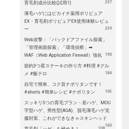
297
育毛剤成分比較(試用1)
薄毛ハゲにはピカイチ薬用ポリピュア
EX・育毛剤ポリピュアEX使用体験レビュ
239
ー
Web攻撃：「バックドアファイル探索」
「管理画面探索」「環境偵察」➡
190
WAF（Web Application Firewall）強化
節約3つ星ステーキの作り方 #料理 #グル
184
メ #飯テロ
自宅で簡単、コク旨ナポリタンです！
165
#shorts #簡単レシピ #ナポリタン
スッキリ5つの育毛プラン・若ハゲ、MOU
字型ハゲ、男性型(AGA)、脱毛薄毛ハゲ克
服対策、これができなきゃスキンヘッド
160
108
育毛剤「ハゲ」を極める！