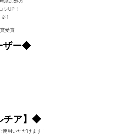
と無添加処方
コシUP！
！※1
金賞受賞
ーザー◆
ルチア】◆
ご使用いただけます！