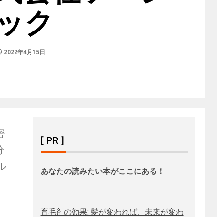
ック
2022年4月15日
密
[ PR ]
分
ル
あなたの読みたい本がここにある！
育毛剤の効果: 髪が変われば、未来が変わ