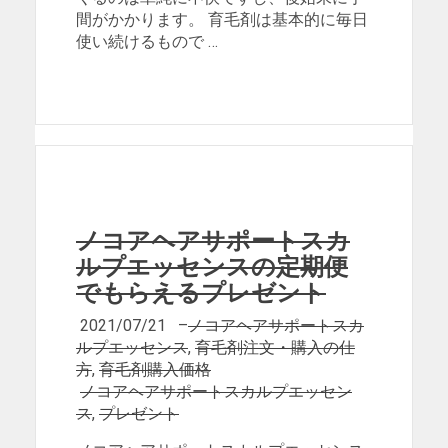
間がかかります。 育毛剤は基本的に毎日
使い続けるもので …
ノコアヘアサポートスカ
ルプエッセンスの定期便
でもらえるプレゼント
2021/07/21
–
ノコアヘアサポートスカ
ルプエッセンス
,
育毛剤注文・購入の仕
方
,
育毛剤購入価格
ノコアヘアサポートスカルプエッセン
ス
,
プレゼント