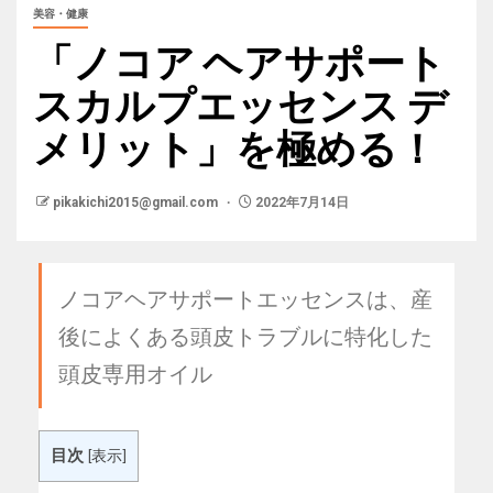
美容・健康
「ノコア ヘアサポート
スカルプエッセンス デ
メリット」を極める！
pikakichi2015@gmail.com
2022年7月14日
ノコアヘアサポートエッセンスは、産
後によくある頭皮トラブルに特化した
頭皮専用オイル
目次
[
表示
]