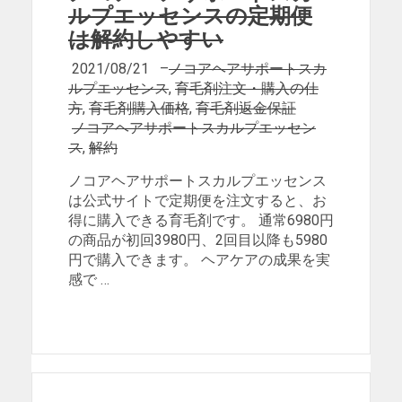
ルプエッセンスの定期便
は解約しやすい
2021/08/21
–
ノコアヘアサポートスカ
ルプエッセンス
,
育毛剤注文・購入の仕
方
,
育毛剤購入価格
,
育毛剤返金保証
ノコアヘアサポートスカルプエッセン
ス
,
解約
ノコアヘアサポートスカルプエッセンス
は公式サイトで定期便を注文すると、お
得に購入できる育毛剤です。 通常6980円
の商品が初回3980円、2回目以降も5980
円で購入できます。 ヘアケアの成果を実
感で …