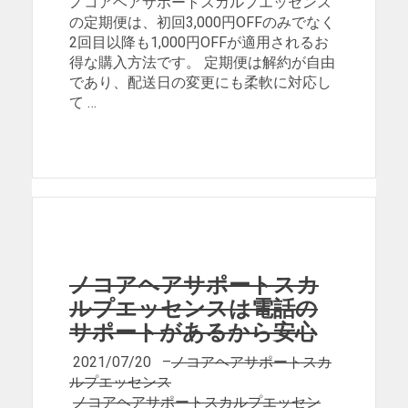
ノコアヘアサポートスカルプエッセンス
の定期便は、初回3,000円OFFのみでなく
2回目以降も1,000円OFFが適用されるお
得な購入方法です。 定期便は解約が自由
であり、配送日の変更にも柔軟に対応し
て …
ノコアヘアサポートスカ
ルプエッセンスは電話の
サポートがあるから安心
2021/07/20
–
ノコアヘアサポートスカ
ルプエッセンス
ノコアヘアサポートスカルプエッセン