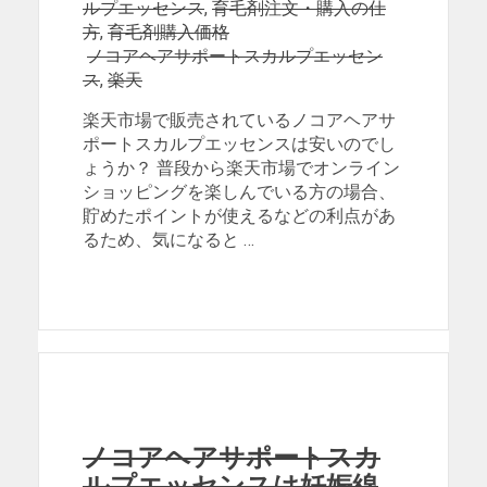
ルプエッセンス
,
育毛剤注文・購入の仕
方
,
育毛剤購入価格
ノコアヘアサポートスカルプエッセン
ス
,
楽天
楽天市場で販売されているノコアヘアサ
ポートスカルプエッセンスは安いのでし
ょうか？ 普段から楽天市場でオンライン
ショッピングを楽しんでいる方の場合、
貯めたポイントが使えるなどの利点があ
るため、気になると …
ノコアヘアサポートスカ
ルプエッセンスは妊娠線