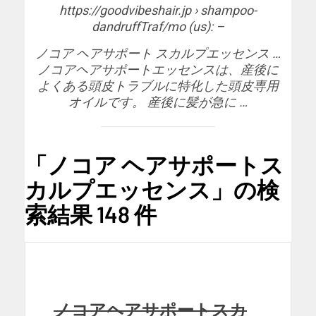
https://goodvibeshair.jp › shampoo-
dandruffTraf/mo (us): –
ノコア ヘアサポート スカルプエッセンス …
ノコアヘアサポートエッセンスは、産後に
よくある頭皮トラブルに特化した頭皮専用
オイルです。 産後に髪が急に …
「ノコア ヘアサポートス
カルプエッセンス」の検
索結果 148 件
ノコアヘアサポートスカ