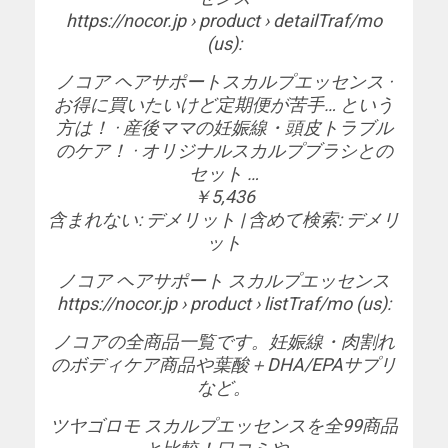
https://nocor.jp › product › detailTraf/mo
(us):
ノコア ヘアサポートスカルプエッセンス ·
お得に買いたいけど定期便が苦手… という
方は！ · 産後ママの妊娠線・頭皮トラブル
のケア！ · オリジナルスカルプブラシとの
セット …
￥5,436
含まれない: デメリット ‎| 含めて検索: デメリ
ット
ノコア ヘアサポート スカルプエッセンス
https://nocor.jp › product › listTraf/mo (us):
ノコアの全商品一覧です。妊娠線・肉割れ
のボディケア商品や葉酸＋DHA/EPAサプリ
など。
ツヤゴロモ スカルプエッセンスを全99商品