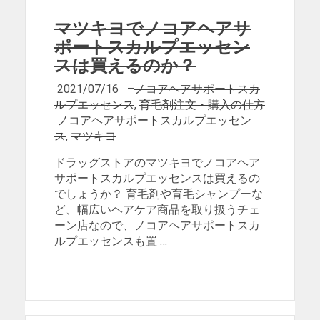
マツキヨでノコアヘアサ
ポートスカルプエッセン
スは買えるのか？
2021/07/16
–
ノコアヘアサポートスカ
ルプエッセンス
,
育毛剤注文・購入の仕方
ノコアヘアサポートスカルプエッセン
ス
,
マツキヨ
ドラッグストアのマツキヨでノコアヘア
サポートスカルプエッセンスは買えるの
でしょうか？ 育毛剤や育毛シャンプーな
ど、幅広いヘアケア商品を取り扱うチェ
ーン店なので、ノコアヘアサポートスカ
ルプエッセンスも置 …