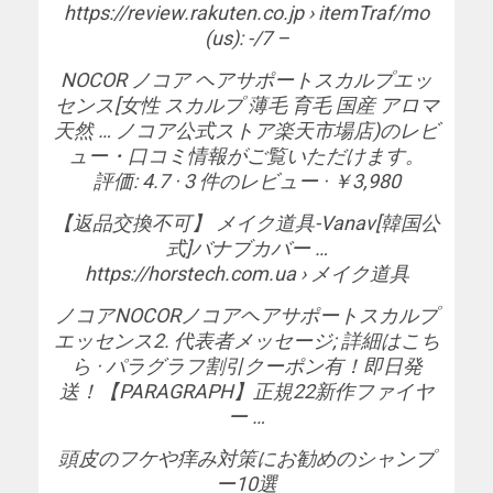
https://review.rakuten.co.jp › itemTraf/mo
(us): -/7 –
NOCOR ノコア ヘアサポートスカルプエッ
センス[女性 スカルプ 薄毛 育毛 国産 アロマ
天然 … ノコア公式ストア楽天市場店)のレビ
ュー・口コミ情報がご覧いただけます。
評価: 4.7 · ‎3 件のレビュー · ‎￥3,980
【返品交換不可】 メイク道具-Vanav[韓国公
式]バナブカバー …
https://horstech.com.ua › メイク道具
ノコアNOCORノコアヘアサポートスカルプ
エッセンス2. 代表者メッセージ; 詳細はこち
ら · パラグラフ割引クーポン有！即日発
送！【PARAGRAPH】正規22新作ファイヤ
ー …
頭皮のフケや痒み対策にお勧めのシャンプ
ー10選