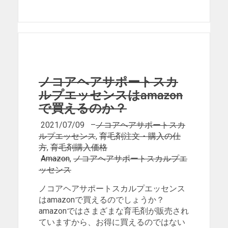
ノコアヘアサポートスカ
ルプエッセンスはamazon
で買えるのか？
2021/07/09
–
ノコアヘアサポートスカ
ルプエッセンス
,
育毛剤注文・購入の仕
方
,
育毛剤購入価格
Amazon
,
ノコアヘアサポートスカルプエ
ッセンス
ノコアヘアサポートスカルプエッセンス
はamazonで買えるのでしょうか？
amazonではさまざまな育毛剤が販売され
ていますから、お得に買えるのではない