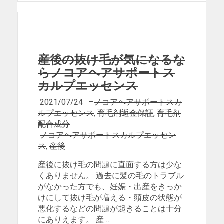
産後の抜け毛が気になるな
らノコアヘアサポートス
カルプエッセンス
2021/07/24
–
ノコアヘアサポートスカ
ルプエッセンス
,
育毛剤返金保証
,
育毛剤
配合成分
ノコアヘアサポートスカルプエッセン
ス
,
産後
産後に抜け毛の問題に直面する方は少な
くありません。 過去に髪の毛のトラブル
がなかった方でも、妊娠・出産をきっか
けにして抜け毛が増える・頭皮の状態が
悪化するなどの問題が起きることは十分
にありえます。 産 …