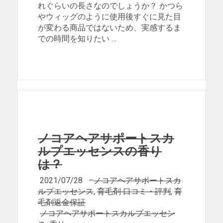
れぐらいの長さなのでしょうか？ かつら
やウィッグのように使用後すぐに見た目
が変わる商品ではないため、実感するま
での時間を知りたい …
ノコアヘアサポートスカ
ルプエッセンスの香り
は？
2021/07/28
–
ノコアヘアサポートスカ
ルプエッセンス
,
育毛剤 口コミ・評判
,
育
毛剤返金保証
ノコアヘアサポートスカルプエッセン