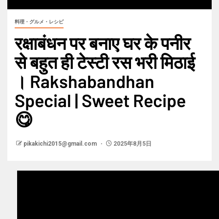
料理・グルメ・レシピ
रक्षाबंधन पर बनाए घर के पनीर
से बहुत ही टेस्टी रस भरी मिठाई
। Rakshabandhan
Special | Sweet Recipe
😋
pikakichi2015@gmail.com
2025年8月5日