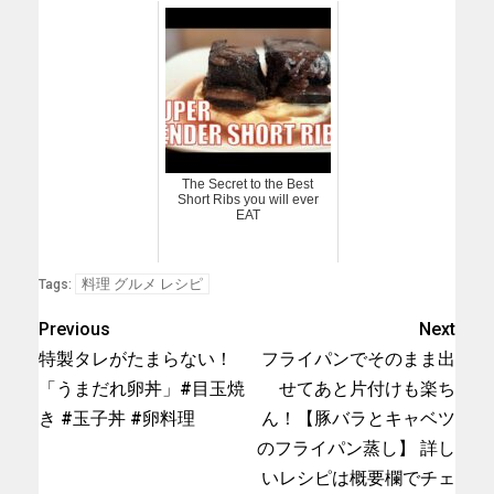
The Secret to the Best
Short Ribs you will ever
EAT
料理 グルメ レシピ
Tags:
Previous
Next
特製タレがたまらない！
フライパンでそのまま出
「うまだれ卵丼」#目玉焼
せてあと片付けも楽ち
き #玉子丼 #卵料理
ん！【豚バラとキャベツ
のフライパン蒸し】 詳し
いレシピは概要欄でチェ