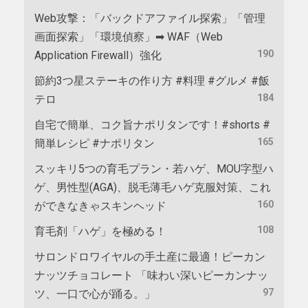
Web攻撃：「バックドアファイル探索」「管理
画面探索」「環境偵察」➡ WAF（Web
190
Application Firewall）強化
節約3つ星ステーキの作り方 #料理 #グルメ #飯
184
テロ
自宅で簡単、コク旨ナポリタンです！#shorts #
165
簡単レシピ #ナポリタン
スッキリ5つの育毛プラン・若ハゲ、MOU字型ハ
ゲ、男性型(AGA)、脱毛薄毛ハゲ克服対策、これ
160
ができなきゃスキンヘッド
108
育毛剤「ハゲ」を極める！
サロンドロワイヤルの手土産に最適！ピーカン
ナッツチョコレート 「味わい深いピーカンナッ
97
ツ、一口で心が踊る。」