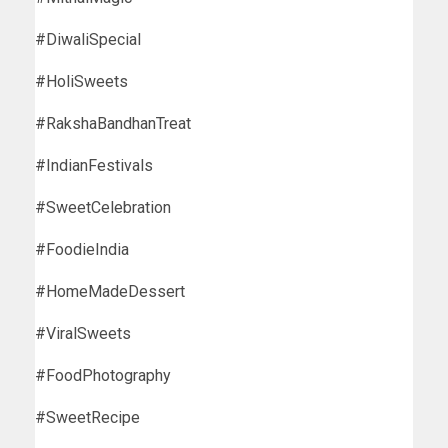
#DiwaliSpecial
#HoliSweets
#RakshaBandhanTreat
#IndianFestivals
#SweetCelebration
#FoodieIndia
#HomeMadeDessert
#ViralSweets
#FoodPhotography
#SweetRecipe