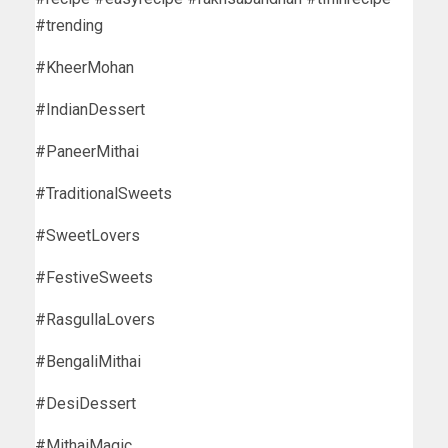
#trending
#KheerMohan
#IndianDessert
#PaneerMithai
#TraditionalSweets
#SweetLovers
#FestiveSweets
#RasgullaLovers
#BengaliMithai
#DesiDessert
#MithaiMagic