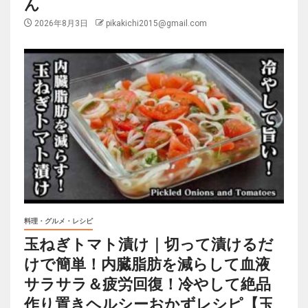
ん
2026年8月3日
pikakichi2015@gmail.com
料理・グルメ・レシピ
玉ねぎトマト漬け｜切って漬けるだ
けで簡単！内臓脂肪を減らして血液
サラサラ＆疲労回復！冷やして絶品
作り置きヘルシーおかずレシピ【玉