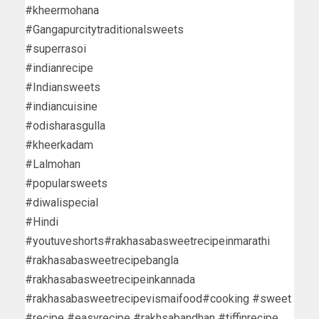
#kheermohana
#Gangapurcitytraditionalsweets
#superrasoi
#indianrecipe
#Indiansweets
#indiancuisine
#odisharasgulla
#kheerkadam
#Lalmohan
#popularsweets
#diwalispecial
#Hindi
#youtuveshorts#rakhasabasweetrecipeinmarathi
#rakhasabasweetrecipebangla
#rakhasabasweetrecipeinkannada
#rakhasabasweetrecipevismaifood#cooking #sweet
#recipe #easyrecipe #rakhsabandhan #tiffinrecipe