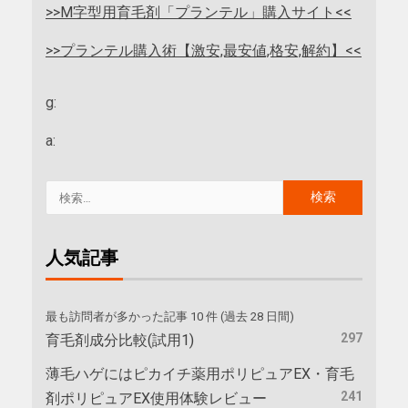
>>M字型用育毛剤「プランテル」購入サイト<<
>>プランテル購入術【激安,最安値,格安,解約】<<
g:
a:
人気記事
最も訪問者が多かった記事 10 件 (過去 28 日間)
297
育毛剤成分比較(試用1)
薄毛ハゲにはピカイチ薬用ポリピュアEX・育毛
241
剤ポリピュアEX使用体験レビュー