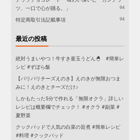
94
ツ、一口で心が踊る。」
94
特定商取引法記載事項
最近の投稿
絶対うまいやつ！牛すき釜玉うどん🐣 #簡単レ
シピ #ずぼら飯
【パリパリチーズえのき】えのきが無限おつま
みに！えのきとチーズだけ♪
しかもたった5分で作れる「無限オクラ」詳しい
レシピは概要欄でチェック！ #オクラ #副菜 #
夏野菜
クックパッドで人気の白菜の旨煮 #簡単レシピ
#料理 #クックパッド