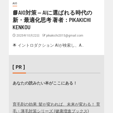
AIO
📘AIO対策 — AIに選ばれる時代の
新・最適化思考 著者：PIKAKICHI
KENKOU
2025年10月22日
pikakichi2015@gmail.com
🌟 イントロダクション AIが検索し、A...
[ PR ]
あなたの読みたい本がここにある！
育毛剤の効果: 髪が変われば、未来が変わる！ 育
毛・薄毛対策シリーズ (健康増進ブックス)