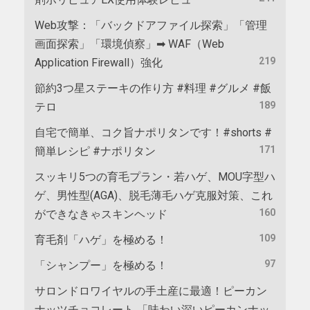
Web攻撃：「バックドアファイル探索」「管理
画面探索」「環境偵察」➡ WAF（Web
219
Application Firewall）強化
節約3つ星ステーキの作り方 #料理 #グルメ #飯
189
テロ
自宅で簡単、コク旨ナポリタンです！#shorts #
171
簡単レシピ #ナポリタン
スッキリ5つの育毛プラン・若ハゲ、MOU字型ハ
ゲ、男性型(AGA)、脱毛薄毛ハゲ克服対策、これ
160
ができなきゃスキンヘッド
109
育毛剤「ハゲ」を極める！
97
「シャンプー」を極める！
サロンドロワイヤルの手土産に最適！ピーカン
ナッツチョコレート 「味わい深いピーカンナッ