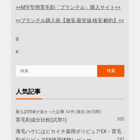
>>M字型用育毛剤「プランテル」購入サイト<<
>>プランテル購入術【激安,最安値,格安,解約】<<
g:
a:
人気記事
最も訪問者が多かった記事 10 件 (過去 28 日間)
303
育毛剤成分比較(試用1)
薄毛ハゲにはピカイチ薬用ポリピュアEX・育毛
241
剤ポリピュアEX使用体験レビュー