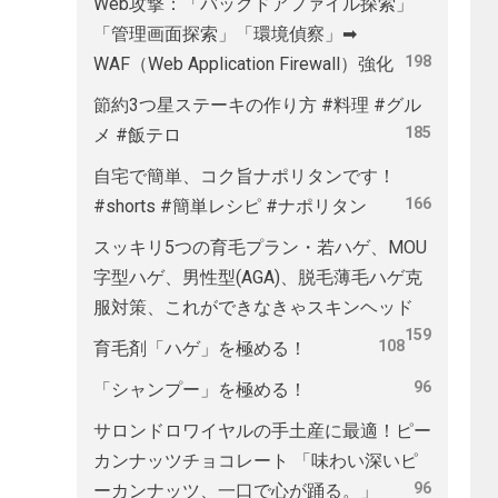
Web攻撃：「バックドアファイル探索」
「管理画面探索」「環境偵察」➡
198
WAF（Web Application Firewall）強化
節約3つ星ステーキの作り方 #料理 #グル
185
メ #飯テロ
自宅で簡単、コク旨ナポリタンです！
166
#shorts #簡単レシピ #ナポリタン
スッキリ5つの育毛プラン・若ハゲ、MOU
字型ハゲ、男性型(AGA)、脱毛薄毛ハゲ克
服対策、これができなきゃスキンヘッド
159
108
育毛剤「ハゲ」を極める！
96
「シャンプー」を極める！
サロンドロワイヤルの手土産に最適！ピー
カンナッツチョコレート 「味わい深いピ
96
ーカンナッツ、一口で心が踊る。」