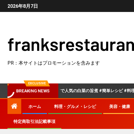
2026年8月7日
franksrestauran
PR：本サイトはプロモーションを含みます
EXCLUSIVE
クックパッドで人気の白菜の旨煮 #簡単レシピ #料理 #ク
BREAKING NEWS
ホーム
料理・グルメ・レシピ
美容・健康
特定商取引法記載事項