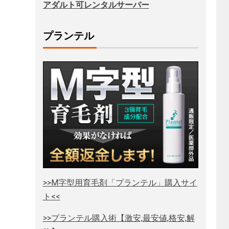
アダルト可レンタルサーバー
プランテル
>>M字型用育毛剤「プランテル」購入サイ
ト<<
>>プランテル購入術【激安,最安値,格安,解