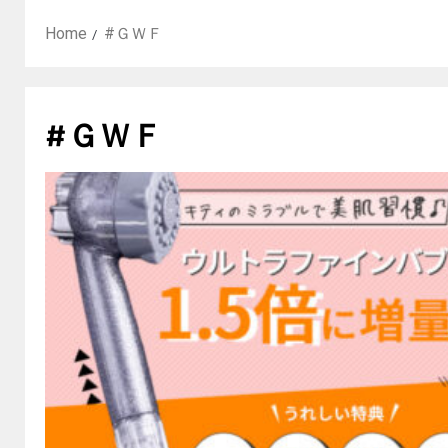
Home
#ＧＷＦ
#ＧＷＦ