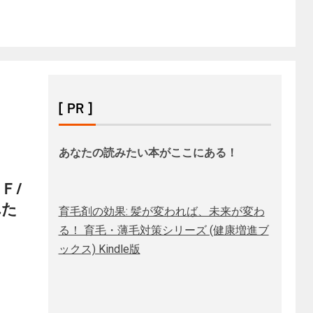
[ PR ]
あなたの読みたい本がここにある！
Ｆ/
れた
育毛剤の効果: 髪が変われば、未来が変わ
る！ 育毛・薄毛対策シリーズ (健康増進ブ
ックス) Kindle版