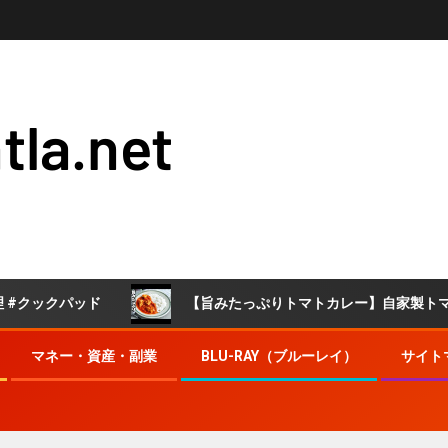
tla.net
ックパッド
【旨みたっぷりトマトカレー】自家製トマトソー
マネー・資産・副業
BLU-RAY（ブルーレイ）
サイト