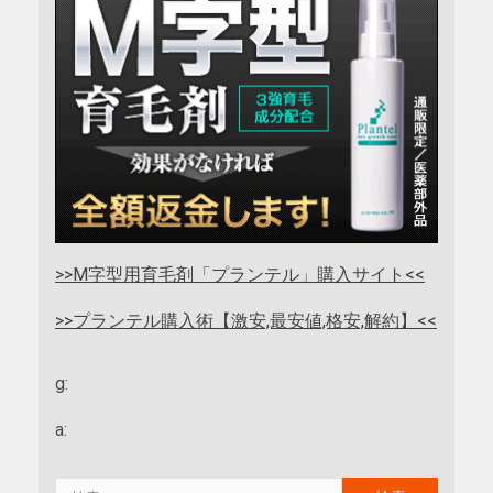
>>M字型用育毛剤「プランテル」購入サイト<<
>>プランテル購入術【激安,最安値,格安,解約】<<
g:
a: