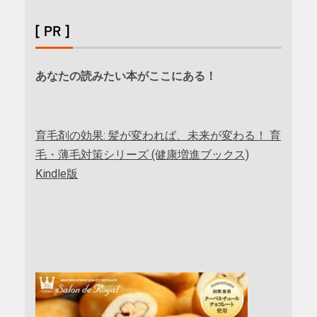
[ PR ]
あなたの読みたい本がここにある！
育毛剤の効果: 髪が変われば、未来が変わる！ 育
毛・薄毛対策シリーズ (健康増進ブックス)
Kindle版