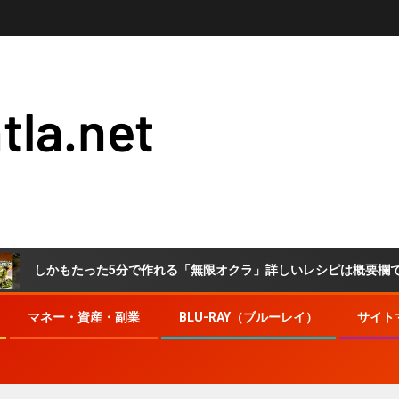
tla.net
かもたった5分で作れる「無限オクラ」詳しいレシピは概要欄でチェック！
マネー・資産・副業
BLU-RAY（ブルーレイ）
サイト