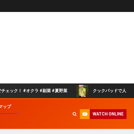
 #オクラ #副菜 #夏野菜
クックパッドで人気の白菜の旨煮
マップ
WATCH ONLINE