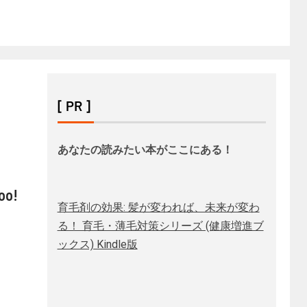
[ PR ]
あなたの読みたい本がここにある！
o!
育毛剤の効果: 髪が変われば、未来が変わ
る！ 育毛・薄毛対策シリーズ (健康増進ブ
ックス) Kindle版