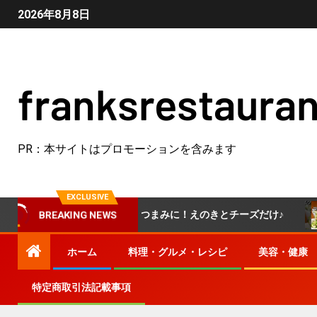
2026年8月8日
franksrestauran
PR：本サイトはプロモーションを含みます
EXCLUSIVE
えのき】えのきが無限おつまみに！えのきとチーズだけ♪
し
BREAKING NEWS
ホーム
料理・グルメ・レシピ
美容・健康
特定商取引法記載事項