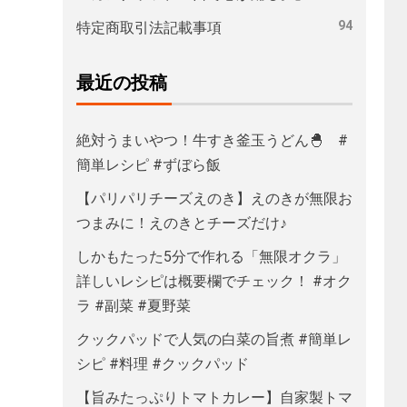
94
特定商取引法記載事項
最近の投稿
絶対うまいやつ！牛すき釜玉うどん🐣 #
簡単レシピ #ずぼら飯
【パリパリチーズえのき】えのきが無限お
つまみに！えのきとチーズだけ♪
しかもたった5分で作れる「無限オクラ」
詳しいレシピは概要欄でチェック！ #オク
ラ #副菜 #夏野菜
クックパッドで人気の白菜の旨煮 #簡単レ
シピ #料理 #クックパッド
【旨みたっぷりトマトカレー】自家製トマ