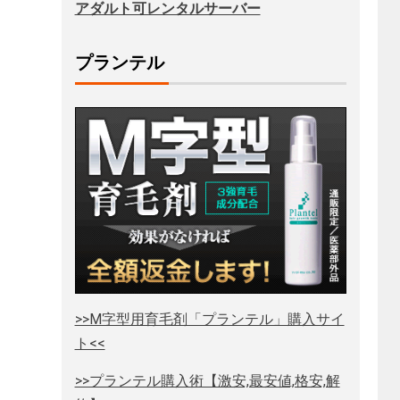
アダルト可レンタルサーバー
プランテル
>>M字型用育毛剤「プランテル」購入サイ
ト<<
>>プランテル購入術【激安,最安値,格安,解