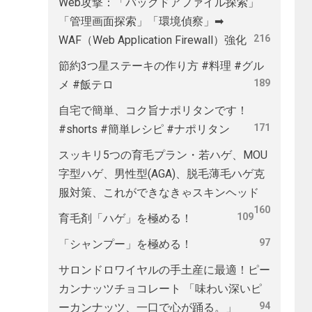
Web攻撃：「バックドアファイル探索」
「管理画面探索」「環境偵察」➡
216
WAF（Web Application Firewall）強化
節約3つ星ステーキの作り方 #料理 #グル
189
メ #飯テロ
自宅で簡単、コク旨ナポリタンです！
171
#shorts #簡単レシピ #ナポリタン
スッキリ5つの育毛プラン・若ハゲ、MOU
字型ハゲ、男性型(AGA)、脱毛薄毛ハゲ克
服対策、これができなきゃスキンヘッド
160
109
育毛剤「ハゲ」を極める！
97
「シャンプー」を極める！
サロンドロワイヤルの手土産に最適！ピー
カンナッツチョコレート 「味わい深いピ
94
ーカンナッツ、一口で心が踊る。」