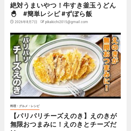
絶対うまいやつ！牛すき釜玉うどん
🐣 #簡単レシピ #ずぼら飯
2026年8月7日
pikakichi2015@gmail.com
料理・グルメ・レシピ
【パリパリチーズえのき】えのきが
無限おつまみに！えのきとチーズだ