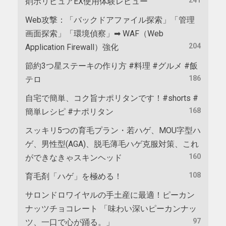
剤ポリピュアEX使用体験レビュー
Web攻撃：「バックドアファイル探索」「管理
画面探索」「環境偵察」➡ WAF（Web
204
Application Firewall）強化
節約3つ星ステーキの作り方 #料理 #グルメ #飯
186
テロ
自宅で簡単、コク旨ナポリタンです！#shorts #
168
簡単レシピ #ナポリタン
スッキリ5つの育毛プラン・若ハゲ、MOU字型ハ
ゲ、男性型(AGA)、脱毛薄毛ハゲ克服対策、これ
160
ができなきゃスキンヘッド
108
育毛剤「ハゲ」を極める！
サロンドロワイヤルの手土産に最適！ピーカン
ナッツチョコレート 「味わい深いピーカンナッ
97
ツ、一口で心が踊る。」