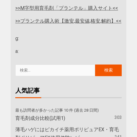
>>M字型用育毛剤「プランテル」購入サイト<<
>>プランテル購入術【激安,最安値,格安,解約】<<
g:
a:
人気記事
最も訪問者が多かった記事 10 件 (過去 28 日間)
303
育毛剤成分比較(試用1)
薄毛ハゲにはピカイチ薬用ポリピュアEX・育毛
241