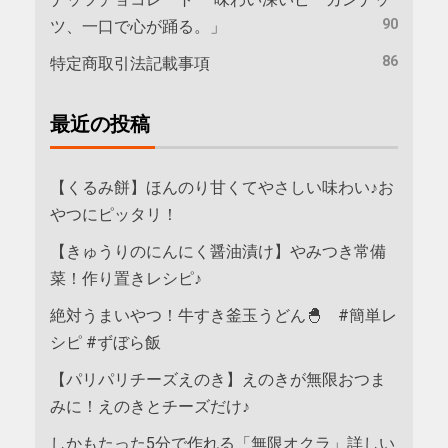
90
ツ、一口で心が踊る。」
86
特定商取引法記載事項
最近の投稿
【くるみ餅】ほんのり甘くてやさしい味わい♪お
やつにピッタリ！
【きゅうりのにんにく醤油漬け】やみつき常備
菜！作り置きレシピ♪
絶対うまいやつ！牛すき釜玉うどん🐣 #簡単レ
シピ #ずぼら飯
【パリパリチーズえのき】えのきが無限おつま
みに！えのきとチーズだけ♪
しかもたった5分で作れる「無限オクラ」詳しい