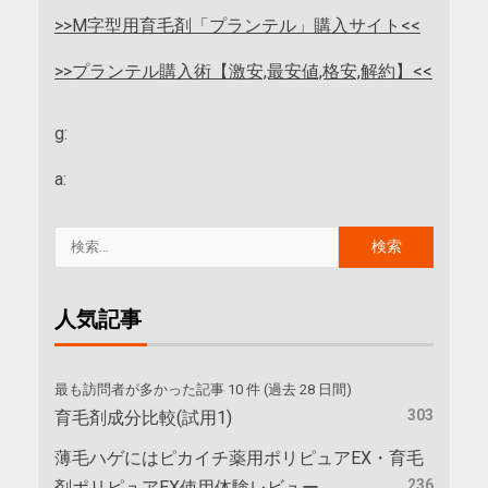
>>M字型用育毛剤「プランテル」購入サイト<<
>>プランテル購入術【激安,最安値,格安,解約】<<
g:
a:
人気記事
最も訪問者が多かった記事 10 件 (過去 28 日間)
303
育毛剤成分比較(試用1)
薄毛ハゲにはピカイチ薬用ポリピュアEX・育毛
236
剤ポリピュアEX使用体験レビュー