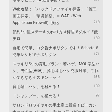
Web攻撃：「バックドアファイル探索」「管理
画面探索」「環境偵察」➡ WAF（Web
218
Application Firewall）強化
節約3つ星ステーキの作り方 #料理 #グルメ #飯
189
テロ
自宅で簡単、コク旨ナポリタンです！#shorts #
171
簡単レシピ #ナポリタン
スッキリ5つの育毛プラン・若ハゲ、MOU字型ハ
ゲ、男性型(AGA)、脱毛薄毛ハゲ克服対策、これ
158
ができなきゃスキンヘッド
109
育毛剤「ハゲ」を極める！
97
「シャンプー」を極める！
サロンドロワイヤルの手土産に最適！ピーカン
ナッツチョコレート 「味わい深いピーカンナッ