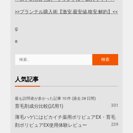
>>プランテル購入術【激安,最安値,格安,解約】<<
g:
a:
人気記事
最も訪問者が多かった記事 10 件 (過去 28 日間)
301
育毛剤成分比較(試用1)
薄毛ハゲにはピカイチ薬用ポリピュアEX・育毛
239
剤ポリピュアEX使用体験レビュー