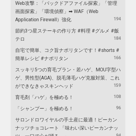
Web攻撃：「バックドアファイル探索」「管理
画面探索」「環境偵察」➡ WAF（Web
194
Application Firewall）強化
節約3つ星ステーキの作り方 #料理 #グルメ #飯
184
テロ
自宅で簡単、コク旨ナポリタンです！#shorts #
166
簡単レシピ #ナポリタン
スッキリ5つの育毛プラン・若ハゲ、MOU字型ハ
ゲ、男性型(AGA)、脱毛薄毛ハゲ克服対策、これ
159
ができなきゃスキンヘッド
108
育毛剤「ハゲ」を極める！
96
「シャンプー」を極める！
サロンドロワイヤルの手土産に最適！ピーカン
ナッツチョコレート 「味わい深いピーカンナッ
94