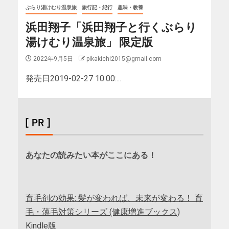
ぶらり湯けむり温泉旅
旅行記・紀行
趣味・教養
浜田翔子「浜田翔子と行くぶらり
湯けむり温泉旅」 限定版
2022年9月5日
pikakichi2015@gmail.com
発売日2019-02-27 10:00:...
[ PR ]
あなたの読みたい本がここにある！
育毛剤の効果: 髪が変われば、未来が変わる！ 育
毛・薄毛対策シリーズ (健康増進ブックス)
Kindle版