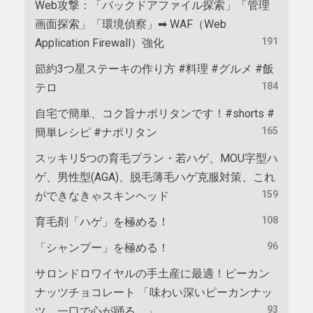
Web攻撃：「バックドアファイル探索」「管理
画面探索」「環境偵察」➡ WAF（Web
191
Application Firewall）強化
節約3つ星ステーキの作り方 #料理 #グルメ #飯
184
テロ
自宅で簡単、コク旨ナポリタンです！#shorts #
165
簡単レシピ #ナポリタン
スッキリ5つの育毛プラン・若ハゲ、MOU字型ハ
ゲ、男性型(AGA)、脱毛薄毛ハゲ克服対策、これ
159
ができなきゃスキンヘッド
108
育毛剤「ハゲ」を極める！
96
「シャンプー」を極める！
サロンドロワイヤルの手土産に最適！ピーカン
ナッツチョコレート 「味わい深いピーカンナッ
93
ツ、一口で心が踊る。」