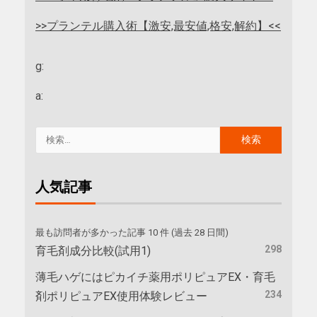
>>プランテル購入術【激安,最安値,格安,解約】<<
g:
a:
人気記事
最も訪問者が多かった記事 10 件 (過去 28 日間)
298
育毛剤成分比較(試用1)
薄毛ハゲにはピカイチ薬用ポリピュアEX・育毛
234
剤ポリピュアEX使用体験レビュー