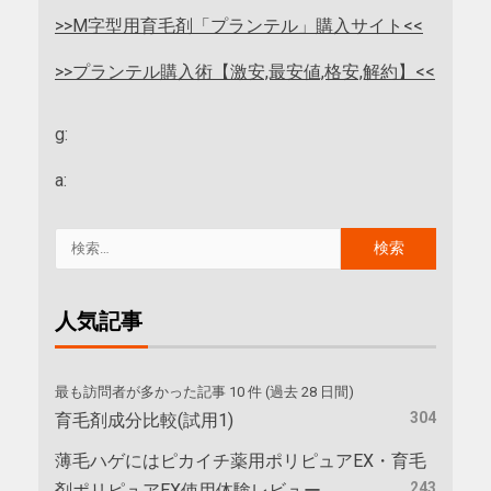
>>M字型用育毛剤「プランテル」購入サイト<<
>>プランテル購入術【激安,最安値,格安,解約】<<
g:
a:
人気記事
最も訪問者が多かった記事 10 件 (過去 28 日間)
304
育毛剤成分比較(試用1)
薄毛ハゲにはピカイチ薬用ポリピュアEX・育毛
243
剤ポリピュアEX使用体験レビュー