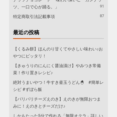
91
ツ、一口で心が踊る。」
87
特定商取引法記載事項
最近の投稿
【くるみ餅】ほんのり甘くてやさしい味わい♪お
やつにピッタリ！
【きゅうりのにんにく醤油漬け】やみつき常備
菜！作り置きレシピ♪
絶対うまいやつ！牛すき釜玉うどん🐣 #簡単レ
シピ #ずぼら飯
【パリパリチーズえのき】えのきが無限おつま
みに！えのきとチーズだけ♪
しかもたった5分で作れる「無限オクラ」詳しい