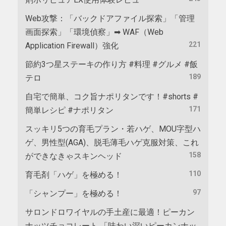
Web攻撃：「バックドアファイル探索」「管理
画面探索」「環境偵察」➡ WAF（Web
221
Application Firewall）強化
節約3つ星ステーキの作り方 #料理 #グルメ #飯
189
テロ
自宅で簡単、コク旨ナポリタンです！#shorts #
171
簡単レシピ #ナポリタン
スッキリ5つの育毛プラン・若ハゲ、MOU字型ハ
ゲ、男性型(AGA)、脱毛薄毛ハゲ克服対策、これ
158
ができなきゃスキンヘッド
110
育毛剤「ハゲ」を極める！
97
「シャンプー」を極める！
サロンドロワイヤルの手土産に最適！ピーカン
ナッツチョコレート 「味わい深いピーカンナッ