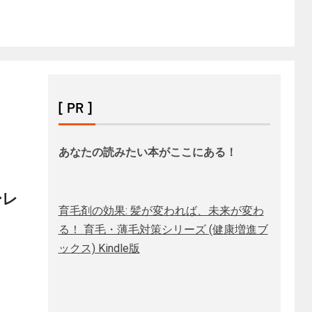
[ PR ]
あなたの読みたい本がここにある！
ーレ
育毛剤の効果: 髪が変われば、未来が変わ
る！ 育毛・薄毛対策シリーズ (健康増進ブ
ックス) Kindle版