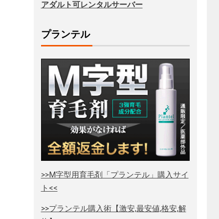
アダルト可レンタルサーバー
プランテル
>>M字型用育毛剤「プランテル」購入サイ
ト<<
>>プランテル購入術【激安,最安値,格安,解