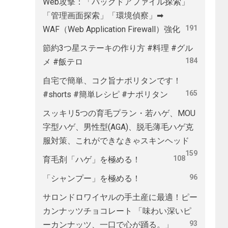
Web攻撃：「バックドアファイル探索」
「管理画面探索」「環境偵察」➡
191
WAF（Web Application Firewall）強化
節約3つ星ステーキの作り方 #料理 #グル
184
メ #飯テロ
自宅で簡単、コク旨ナポリタンです！
165
#shorts #簡単レシピ #ナポリタン
スッキリ5つの育毛プラン・若ハゲ、MOU
字型ハゲ、男性型(AGA)、脱毛薄毛ハゲ克
服対策、これができなきゃスキンヘッド
159
108
育毛剤「ハゲ」を極める！
96
「シャンプー」を極める！
サロンドロワイヤルの手土産に最適！ピー
カンナッツチョコレート 「味わい深いピ
93
ーカンナッツ、一口で心が踊る。」