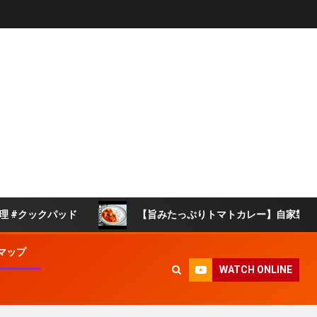
クパッド
【旨みたっぷりトマトカレー】自家製トマトソー
マップ
WATCH ONLINE