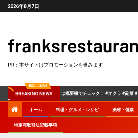
2026年8月7日
franksrestauran
PR：本サイトはプロモーションを含みます
EXCLUSIVE
オクラ」詳しいレシピは概要欄でチェック！ #オクラ #副菜 #夏野菜
BREAKING NEWS
ホーム
料理・グルメ・レシピ
美容・健康
特定商取引法記載事項