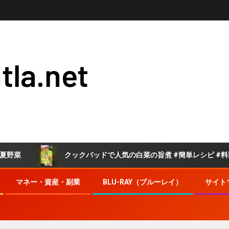
tla.net
クックパッドで人気の白菜の旨煮 #簡単レシピ #料理 #クッ
マネー・資産・副業
BLU-RAY（ブルーレイ）
サイト