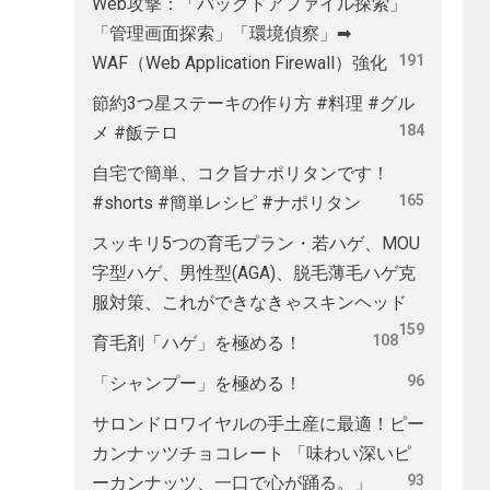
Web攻撃：「バックドアファイル探索」
「管理画面探索」「環境偵察」➡
191
WAF（Web Application Firewall）強化
節約3つ星ステーキの作り方 #料理 #グル
184
メ #飯テロ
自宅で簡単、コク旨ナポリタンです！
165
#shorts #簡単レシピ #ナポリタン
スッキリ5つの育毛プラン・若ハゲ、MOU
字型ハゲ、男性型(AGA)、脱毛薄毛ハゲ克
服対策、これができなきゃスキンヘッド
159
108
育毛剤「ハゲ」を極める！
96
「シャンプー」を極める！
サロンドロワイヤルの手土産に最適！ピー
カンナッツチョコレート 「味わい深いピ
93
ーカンナッツ、一口で心が踊る。」