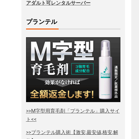
アダルト可レンタルサーバー
プランテル
>>M字型用育毛剤「プランテル」購入サイ
ト<<
>>プランテル購入術【激安,最安値,格安,解