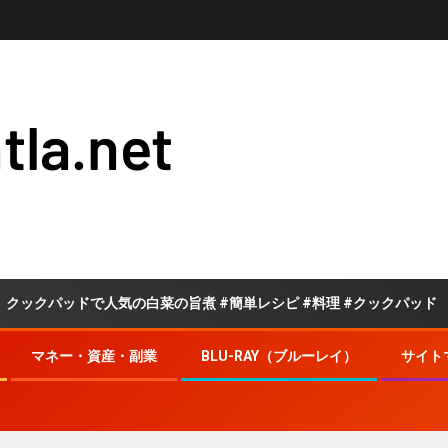
tla.net
パッドで人気の白菜の旨煮 #簡単レシピ #料理 #クックパッド
マネー・資産・副業
BLU-RAY（ブルーレイ）
サイト