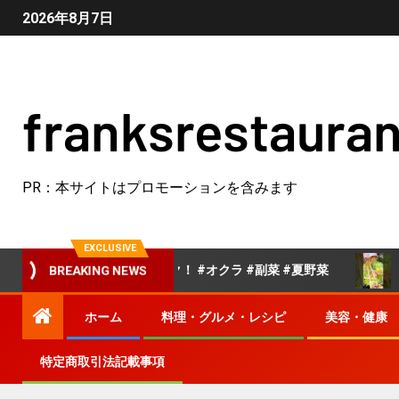
2026年8月7日
franksrestauran
PR：本サイトはプロモーションを含みます
EXCLUSIVE
ピは概要欄でチェック！ #オクラ #副菜 #夏野菜
クック
BREAKING NEWS
ホーム
料理・グルメ・レシピ
美容・健康
特定商取引法記載事項