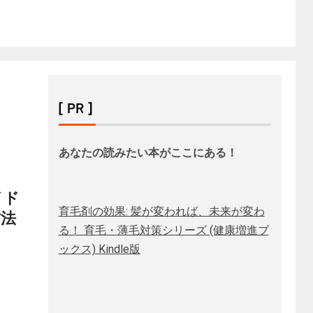
[ PR ]
あなたの読みたい本がここにある！
イド
育毛剤の効果: 髪が変われば、未来が変わ
法
る！ 育毛・薄毛対策シリーズ (健康増進ブ
ックス) Kindle版