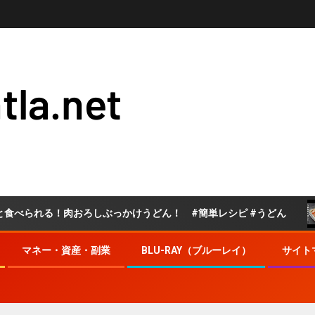
tla.net
！肉おろしぶっかけうどん！ #簡単レシピ #うどん
玉ね
マネー・資産・副業
BLU-RAY（ブルーレイ）
サイト