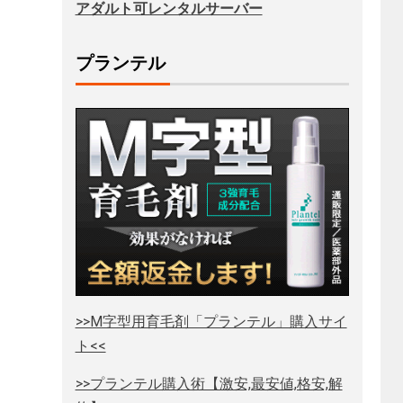
アダルト可レンタルサーバー
プランテル
>>M字型用育毛剤「プランテル」購入サイ
ト<<
>>プランテル購入術【激安,最安値,格安,解