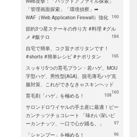
Web攻撃：「バックドアファイル探索」
「管理画面探索」「環境偵察」➡
190
WAF（Web Application Firewall）強化
節約3つ星ステーキの作り方 #料理 #グル
184
メ #飯テロ
自宅で簡単、コク旨ナポリタンです！
165
#shorts #簡単レシピ #ナポリタン
スッキリ5つの育毛プラン・若ハゲ、MOU
字型ハゲ、男性型(AGA)、脱毛薄毛ハゲ克
服対策、これができなきゃスキンヘッド
160
108
育毛剤「ハゲ」を極める！
サロンドロワイヤルの手土産に最適！ピー
カンナッツチョコレート 「味わい深いピ
97
ーカンナッツ、一口で心が踊る。」
96
「シャンプー」を極める！