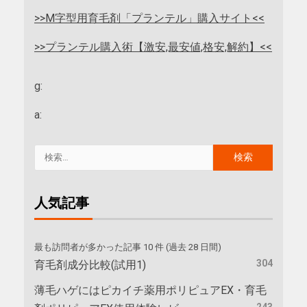
>>M字型用育毛剤「プランテル」購入サイト<<
>>プランテル購入術【激安,最安値,格安,解約】<<
g:
a:
人気記事
最も訪問者が多かった記事 10 件 (過去 28 日間)
304
育毛剤成分比較(試用1)
薄毛ハゲにはピカイチ薬用ポリピュアEX・育毛
243