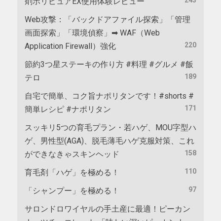
剤ポリピュアEX使用体験レビュー
Web攻撃：「バックドアファイル探索」「管理
画面探索」「環境偵察」➡ WAF（Web
220
Application Firewall）強化
節約3つ星ステーキの作り方 #料理 #グルメ #飯
189
テロ
自宅で簡単、コク旨ナポリタンです！#shorts #
171
簡単レシピ #ナポリタン
スッキリ5つの育毛プラン・若ハゲ、MOU字型ハ
ゲ、男性型(AGA)、脱毛薄毛ハゲ克服対策、これ
158
ができなきゃスキンヘッド
110
育毛剤「ハゲ」を極める！
97
「シャンプー」を極める！
サロンドロワイヤルの手土産に最適！ピーカン