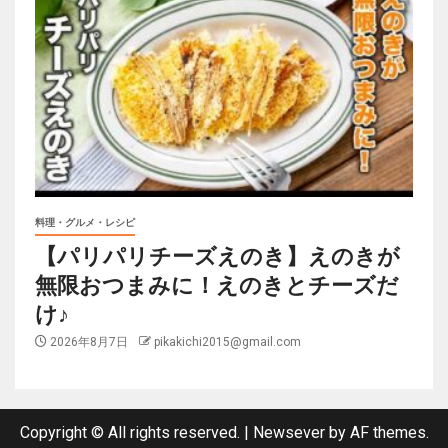
料理・グルメ・レシピ
【パリパリチーズえのき】えのきが
無限おつまみに！えのきとチーズだ
け♪
2026年8月7日
pikakichi2015@gmail.com
Copyright © All rights reserved.
|
Newsever
by AF themes.