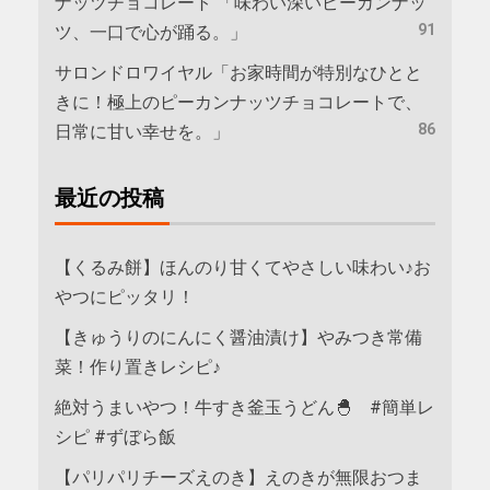
ナッツチョコレート 「味わい深いピーカンナッ
91
ツ、一口で心が踊る。」
サロンドロワイヤル「お家時間が特別なひとと
きに！極上のピーカンナッツチョコレートで、
86
日常に甘い幸せを。」
最近の投稿
【くるみ餅】ほんのり甘くてやさしい味わい♪お
やつにピッタリ！
【きゅうりのにんにく醤油漬け】やみつき常備
菜！作り置きレシピ♪
絶対うまいやつ！牛すき釜玉うどん🐣 #簡単レ
シピ #ずぼら飯
【パリパリチーズえのき】えのきが無限おつま