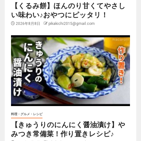
【くるみ餅】ほんのり甘くてやさし
い味わい♪おやつにピッタリ！
2026年8月8日
pikakichi2015@gmail.com
料理・グルメ・レシピ
【きゅうりのにんにく醤油漬け】や
みつき常備菜！作り置きレシピ♪