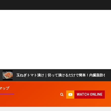
玉ねぎトマト漬け｜切って漬けるだけで簡単！内臓脂肪を減らして血液
マップ
WATCH ONLINE