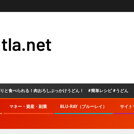
tla.net
れる！肉おろしぶっかけうどん！ #簡単レシピ #うどん
マネー・資産・副業
BLU-RAY（ブルーレイ）
サイト