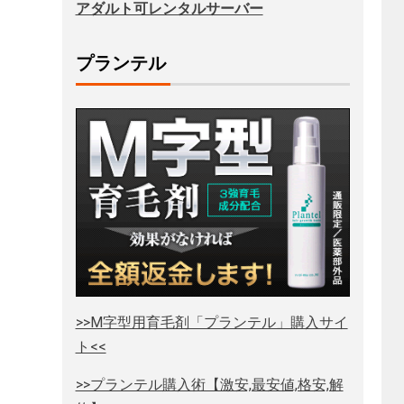
アダルト可レンタルサーバー
プランテル
>>M字型用育毛剤「プランテル」購入サイ
ト<<
>>プランテル購入術【激安,最安値,格安,解