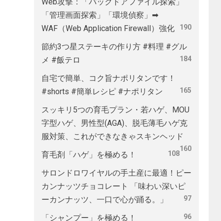
Web攻撃：「バックドアファイル探索」
「管理画面探索」「環境偵察」➡
190
WAF（Web Application Firewall）強化
節約3つ星ステーキの作り方 #料理 #グル
184
メ #飯テロ
自宅で簡単、コク旨ナポリタンです！
165
#shorts #簡単レシピ #ナポリタン
スッキリ5つの育毛プラン・若ハゲ、MOU
字型ハゲ、男性型(AGA)、脱毛薄毛ハゲ克
服対策、これができなきゃスキンヘッド
160
108
育毛剤「ハゲ」を極める！
サロンドロワイヤルの手土産に最適！ピー
カンナッツチョコレート 「味わい深いピ
97
ーカンナッツ、一口で心が踊る。」
96
「シャンプー」を極める！