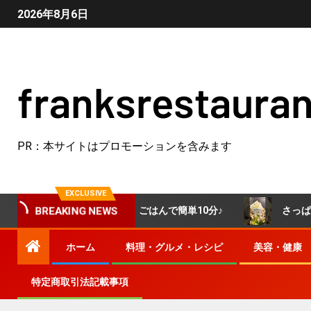
2026年8月6日
franksrestauran
PR：本サイトはプロモーションを含みます
EXCLUSIVE
ンパンで完成！冷やごはんで簡単10分♪
さっぱりと食べら
BREAKING NEWS
ホーム
料理・グルメ・レシピ
美容・健康
特定商取引法記載事項