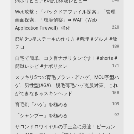
剤ポリピュアEX使用体験レビュー
Web攻撃：「バックドアファイル探索」「管理
画面探索」「環境偵察」➡ WAF（Web
220
Application Firewall）強化
節約3つ星ステーキの作り方 #料理 #グルメ #飯
189
テロ
自宅で簡単、コク旨ナポリタンです！#shorts #
171
簡単レシピ #ナポリタン
スッキリ5つの育毛プラン・若ハゲ、MOU字型ハ
ゲ、男性型(AGA)、脱毛薄毛ハゲ克服対策、これ
158
ができなきゃスキンヘッド
109
育毛剤「ハゲ」を極める！
97
「シャンプー」を極める！
サロンドロワイヤルの手土産に最適！ピーカン