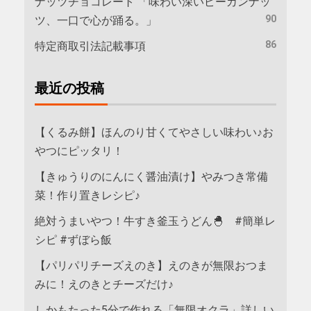
ナッツチョコレート 「味わい深いピーカンナッ
90
ツ、一口で心が踊る。」
86
特定商取引法記載事項
最近の投稿
【くるみ餅】ほんのり甘くてやさしい味わい♪お
やつにピッタリ！
【きゅうりのにんにく醤油漬け】やみつき常備
菜！作り置きレシピ♪
絶対うまいやつ！牛すき釜玉うどん🐣 #簡単レ
シピ #ずぼら飯
【パリパリチーズえのき】えのきが無限おつま
みに！えのきとチーズだけ♪
しかもたった5分で作れる「無限オクラ」詳しい