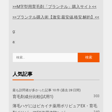
>>M字型用育毛剤「プランテル」購入サイト<<
>>プランテル購入術【激安,最安値,格安,解約】<<
g:
a:
人気記事
最も訪問者が多かった記事 10 件 (過去 28 日間)
303
育毛剤成分比較(試用1)
薄毛ハゲにはピカイチ薬用ポリピュアEX・育毛
240