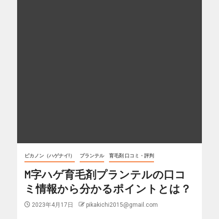
ピカノン（ハゲナイ!）
プランテル
育毛剤 口コミ・評判
M字ハゲ育毛剤プランテルの口コ
ミ情報から分かるポイントとは？
2023年4月17日
pikakichi2015@gmail.com