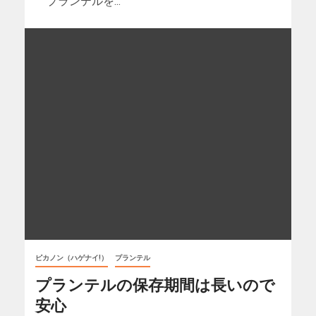
プランテルを...
ピカノン（ハゲナイ!）
プランテル
プランテルの保存期間は長いので
安心