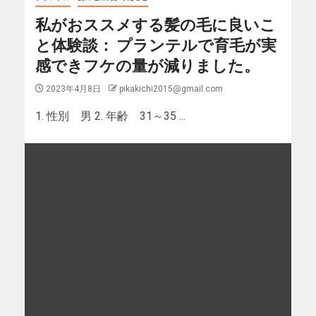
私がおススメする髪の毛に良いこ
と体験談： プランテルで育毛が実
感できフケの量が減りました。
2023年4月8日
pikakichi2015@gmail.com
1. 性別 男 2. 年齢 31～35 ...