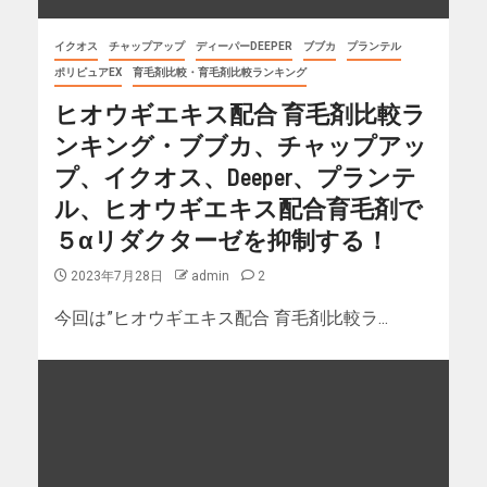
イクオス
チャップアップ
ディーパーDEEPER
ブブカ
プランテル
ポリピュアEX
育毛剤比較・育毛剤比較ランキング
ヒオウギエキス配合 育毛剤比較ラ
ンキング・ブブカ、チャップアッ
プ、イクオス、Deeper、プランテ
ル、ヒオウギエキス配合育毛剤で
５αリダクターゼを抑制する！
2023年7月28日
admin
2
今回は”ヒオウギエキス配合 育毛剤比較ラ...