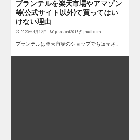
プランテルを楽天市場やアマゾン
等(公式サイト以外)で買ってはい
けない理由
2023年4月12日
pikakichi2015@gmail.com
プランテルは楽天市場のショップでも販売さ...