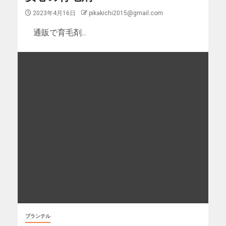
2023年4月16日
pikakichi2015@gmail.com
通販で育毛剤...
プランテル