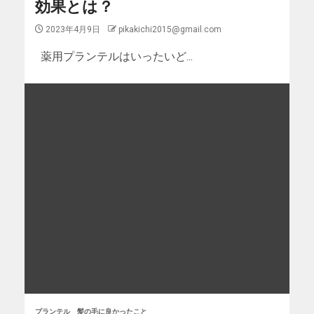
効果とは？
2023年4月9日
pikakichi2015@gmail.com
薬用プランテルはいったいど...
プランテル
髪の毛に良かったこと