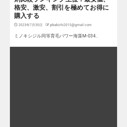
格安、激安、割引を極めてお得に
購入する
2023年7月30日
pikakichi2015@gmail.com
ミノキシジル同等育毛パワー海藻M-034...