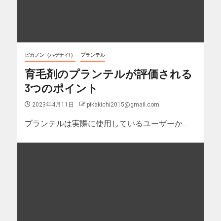
ピカノン（ハゲナイ!）
プランテル
育毛剤のプランテルが評価される
3つのポイント
2023年4月11日
pikakichi2015@gmail.com
プランテルは実際に使用しているユーザーか...