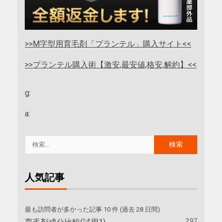
>>M字型用育毛剤「プランテル」購入サイト<<
>>プランテル購入術【激安,最安値,格安,解約】<<
g:
a:
人気記事
最も訪問者が多かった記事 10 件 (過去 28 日間)
297