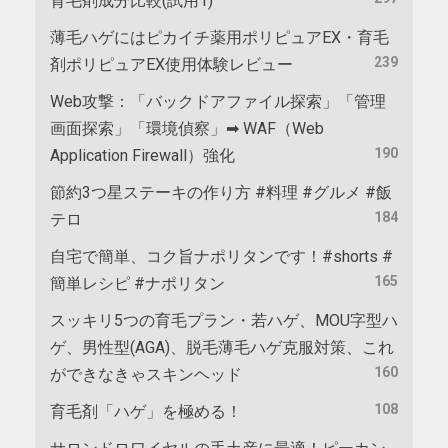
育毛剤成分比較(試用1)
薄毛ハゲにはピカイチ薬用ポリピュアEX・育毛
239
剤ポリピュアEX使用体験レビュー
Web攻撃：「バックドアファイル探索」「管理
画面探索」「環境偵察」➡ WAF（Web
190
Application Firewall）強化
節約3つ星ステーキの作り方 #料理 #グルメ #飯
184
テロ
自宅で簡単、コク旨ナポリタンです！#shorts #
165
簡単レシピ #ナポリタン
スッキリ5つの育毛プラン・若ハゲ、MOU字型ハ
ゲ、男性型(AGA)、脱毛薄毛ハゲ克服対策、これ
160
ができなきゃスキンヘッド
108
育毛剤「ハゲ」を極める！