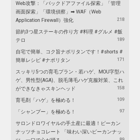
Web攻撃：「バックドアファイル探索」「管理
画面探索」「環境偵察」➡ WAF（Web
218
Application Firewall）強化
節約3つ星ステーキの作り方 #料理 #グルメ #飯
189
テロ
自宅で簡単、コク旨ナポリタンです！#shorts #
171
簡単レシピ #ナポリタン
スッキリ5つの育毛プラン・若ハゲ、MOU字型ハ
ゲ、男性型(AGA)、脱毛薄毛ハゲ克服対策、これ
158
ができなきゃスキンヘッド
109
育毛剤「ハゲ」を極める！
97
「シャンプー」を極める！
サロンドロワイヤルの手土産に最適！ピーカン
ナッツチョコレート 「味わい深いピーカンナッ
89