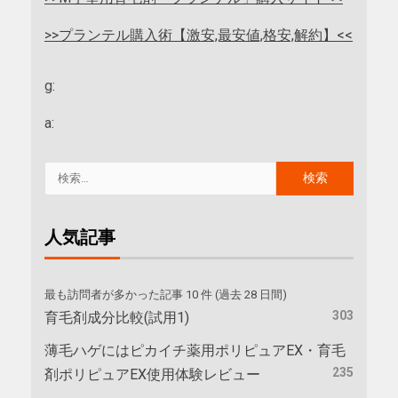
>>プランテル購入術【激安,最安値,格安,解約】<<
g:
a:
人気記事
最も訪問者が多かった記事 10 件 (過去 28 日間)
303
育毛剤成分比較(試用1)
薄毛ハゲにはピカイチ薬用ポリピュアEX・育毛
235
剤ポリピュアEX使用体験レビュー