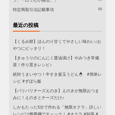
ツ、一口で心が踊る。」
86
特定商取引法記載事項
最近の投稿
【くるみ餅】ほんのり甘くてやさしい味わい♪お
やつにピッタリ！
【きゅうりのにんにく醤油漬け】やみつき常備
菜！作り置きレシピ♪
絶対うまいやつ！牛すき釜玉うどん🐣 #簡単レ
シピ #ずぼら飯
【パリパリチーズえのき】えのきが無限おつま
みに！えのきとチーズだけ♪
しかもたった5分で作れる「無限オクラ」詳しい
レシピは概要欄でチェック！ #オクラ #副菜 #