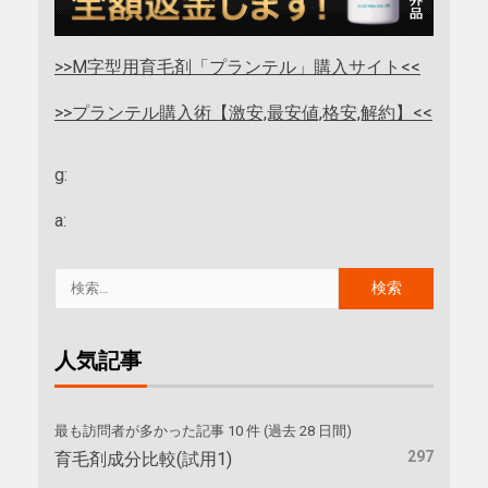
>>M字型用育毛剤「プランテル」購入サイト<<
>>プランテル購入術【激安,最安値,格安,解約】<<
g:
a:
人気記事
最も訪問者が多かった記事 10 件 (過去 28 日間)
297
育毛剤成分比較(試用1)