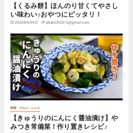
【くるみ餅】ほんのり甘くてやさし
い味わい♪おやつにピッタリ！
2026年8月8日
pikakichi2015@gmail.com
料理・グルメ・レシピ
【きゅうりのにんにく醤油漬け】や
みつき常備菜！作り置きレシピ♪