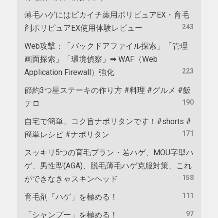
薄毛ハゲにはピカイチ薬用ポリピュアEX・育毛
243
剤ポリピュアEX使用体験レビュー
Web攻撃：「バックドアファイル探索」「管理
画面探索」「環境偵察」➡ WAF（Web
223
Application Firewall）強化
節約3つ星ステーキの作り方 #料理 #グルメ #飯
190
テロ
自宅で簡単、コク旨ナポリタンです！#shorts #
171
簡単レシピ #ナポリタン
スッキリ5つの育毛プラン・若ハゲ、MOU字型ハ
ゲ、男性型(AGA)、脱毛薄毛ハゲ克服対策、これ
158
ができなきゃスキンヘッド
111
育毛剤「ハゲ」を極める！
97
「シャンプー」を極める！