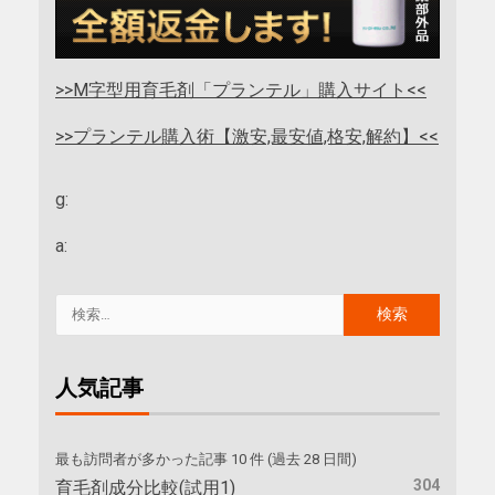
>>M字型用育毛剤「プランテル」購入サイト<<
>>プランテル購入術【激安,最安値,格安,解約】<<
g:
a:
人気記事
最も訪問者が多かった記事 10 件 (過去 28 日間)
304
育毛剤成分比較(試用1)