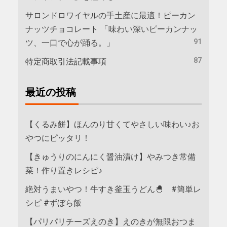
サロンドロワイヤルの手土産に最適！ピーカン
ナッツチョコレート 「味わい深いピーカンナッ
91
ツ、一口で心が踊る。」
87
特定商取引法記載事項
最近の投稿
【くるみ餅】ほんのり甘くてやさしい味わい♪お
やつにピッタリ！
【きゅうりのにんにく醤油漬け】やみつき常備
菜！作り置きレシピ♪
絶対うまいやつ！牛すき釜玉うどん🐣 #簡単レ
シピ #ずぼら飯
【パリパリチーズえのき】えのきが無限おつま