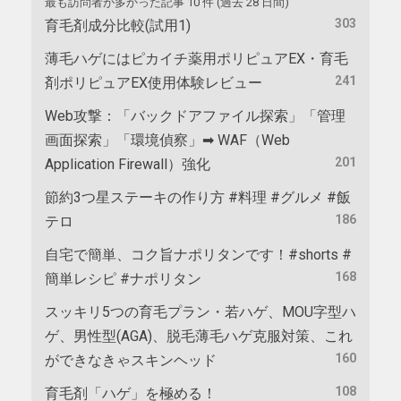
最も訪問者が多かった記事 10 件 (過去 28 日間)
303
育毛剤成分比較(試用1)
薄毛ハゲにはピカイチ薬用ポリピュアEX・育毛
241
剤ポリピュアEX使用体験レビュー
Web攻撃：「バックドアファイル探索」「管理
画面探索」「環境偵察」➡ WAF（Web
201
Application Firewall）強化
節約3つ星ステーキの作り方 #料理 #グルメ #飯
186
テロ
自宅で簡単、コク旨ナポリタンです！#shorts #
168
簡単レシピ #ナポリタン
スッキリ5つの育毛プラン・若ハゲ、MOU字型ハ
ゲ、男性型(AGA)、脱毛薄毛ハゲ克服対策、これ
160
ができなきゃスキンヘッド
108
育毛剤「ハゲ」を極める！