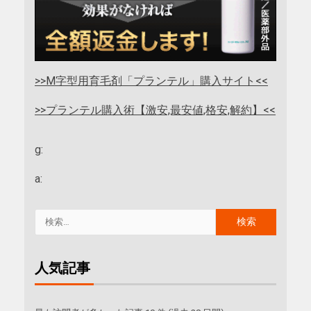
>>M字型用育毛剤「プランテル」購入サイト<<
>>プランテル購入術【激安,最安値,格安,解約】<<
g:
a:
人気記事